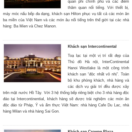
quan phi chính phủ và các điểm
thăm quan nổi tiếng. Với thiết bị,
máy móc nấu bếp đa dạng, khách sạn Hilton phục vụ tất cả các món ăn
ba miền của Việt Nam và các món âu nổi tiếng trên thế giới tại các nhà
hàng: Ba Mien và Chez Manon.
Khách sạn Intercontinental
Toạ lạc tại một vị trí rất đẹp của
Thủ đô Hà nội, InterContinental
Hanoi Westlake là một công trình
khách sạn “độc nhất vô nhị”. Toàn
bộ khu phòng khách, nhà hàng và
các dịch vụ giải trí đều được xây
trên mặt nước Hồ Tây. Với 3 hệ thống bếp riêng biệt cho 3 nhà hàng độc
đáo tại Intercontinential, khách hàng sẽ được trải nghiệm các món ăn
độc đáo từ Pháp, Ý và ẩm thực Việt Nam: nhà hàng Cafe Du Lac, nhà
hàng Milan và nhà hàng Sai Gon.
Khách sạn Crowne Plaza