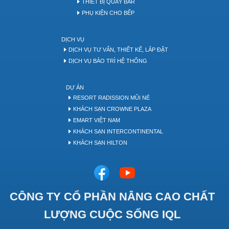
THIẾT BỊ QUẦY BAR
PHỤ KIỆN CHO BẾP
DỊCH VỤ
DỊCH VỤ TƯ VẤN, THIẾT KẾ, LẮP ĐẶT
DỊCH VỤ BẢO TRÌ HỆ THỐNG
DỰ ÁN
RESORT RADISSION MŨI NÉ
KHÁCH SẠN CROWNE PLAZA
EMART VIỆT NAM
KHÁCH SẠN INTERCONTINENTAL
KHÁCH SẠN HILTON
CÔNG TY CỔ PHẦN NÂNG CAO CHẤT
LƯỢNG CUỘC SỐNG IQL