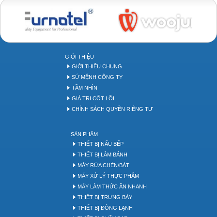
Bakery tool
GIỚI THIỆU
GIỚI THIỆU CHUNG
SỨ MỆNH CÔNG TY
TẦM NHÌN
GIÁ TRỊ CỐT LÕI
CHÍNH SÁCH QUYỀN RIÊNG TƯ
SẢN PHẨM
THIẾT BỊ NẤU BẾP
THIẾT BỊ LÀM BÁNH
MÁY RỬA CHÉN/BÁT
MÁY XỬ LÝ THỰC PHẨM
MÁY LÀM THỨC ĂN NHANH
THIẾT BỊ TRƯNG BÀY
THIẾT BỊ ĐÔNG LẠNH