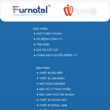
Bakery tool
GIỚI THIỆU
GIỚI THIỆU CHUNG
SỨ MỆNH CÔNG TY
TẦM NHÌN
GIÁ TRỊ CỐT LÕI
CHÍNH SÁCH QUYỀN RIÊNG TƯ
SẢN PHẨM
THIẾT BỊ NẤU BẾP
THIẾT BỊ LÀM BÁNH
MÁY RỬA CHÉN/BÁT
MÁY XỬ LÝ THỰC PHẨM
MÁY LÀM THỨC ĂN NHANH
THIẾT BỊ TRƯNG BÀY
THIẾT BỊ ĐÔNG LẠNH