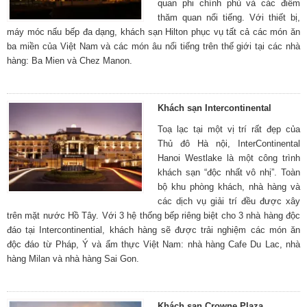
quan phi chính phủ và các điểm
thăm quan nổi tiếng. Với thiết bị,
máy móc nấu bếp đa dạng, khách sạn Hilton phục vụ tất cả các món ăn
ba miền của Việt Nam và các món âu nổi tiếng trên thế giới tại các nhà
hàng: Ba Mien và Chez Manon.
Khách sạn Intercontinental
Toạ lạc tại một vị trí rất đẹp của
Thủ đô Hà nội, InterContinental
Hanoi Westlake là một công trình
khách sạn “độc nhất vô nhị”. Toàn
bộ khu phòng khách, nhà hàng và
các dịch vụ giải trí đều được xây
trên mặt nước Hồ Tây. Với 3 hệ thống bếp riêng biệt cho 3 nhà hàng độc
đáo tại Intercontinential, khách hàng sẽ được trải nghiệm các món ăn
độc đáo từ Pháp, Ý và ẩm thực Việt Nam: nhà hàng Cafe Du Lac, nhà
hàng Milan và nhà hàng Sai Gon.
Khách sạn Crowne Plaza