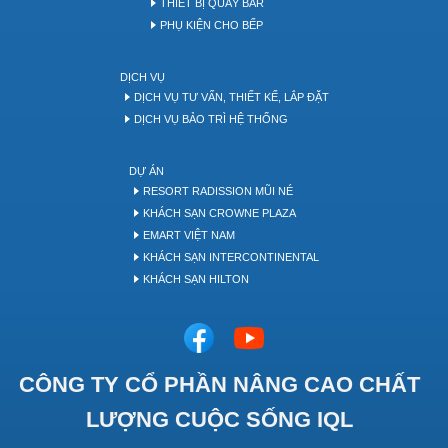
THIẾT BỊ QUẦY BAR
PHỤ KIỆN CHO BẾP
DỊCH VỤ
DỊCH VỤ TƯ VẤN, THIẾT KẾ, LẮP ĐẶT
DỊCH VỤ BẢO TRÌ HỆ THỐNG
DỰ ÁN
RESORT RADISSION MŨI NÉ
KHÁCH SẠN CROWNE PLAZA
EMART VIỆT NAM
KHÁCH SẠN INTERCONTINENTAL
KHÁCH SẠN HILTON
CÔNG TY CỔ PHẦN NÂNG CAO CHẤT
LƯỢNG CUỘC SỐNG IQL