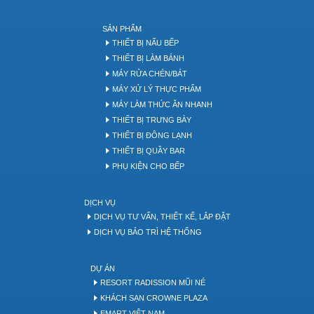
SẢN PHẨM
THIẾT BỊ NẤU BẾP
THIẾT BỊ LÀM BÁNH
MÁY RỬA CHÉN/BÁT
MÁY XỬ LÝ THỰC PHẨM
MÁY LÀM THỨC ĂN NHANH
THIẾT BỊ TRƯNG BÀY
THIẾT BỊ ĐÔNG LẠNH
THIẾT BỊ QUẦY BAR
PHỤ KIỆN CHO BẾP
DỊCH VỤ
DỊCH VỤ TƯ VẤN, THIẾT KẾ, LẮP ĐẶT
DỊCH VỤ BẢO TRÌ HỆ THỐNG
DỰ ÁN
RESORT RADISSION MŨI NÉ
KHÁCH SẠN CROWNE PLAZA
EMART VIỆT NAM