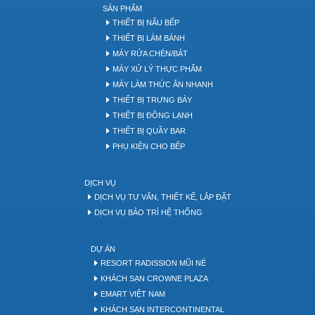
SẢN PHẨM
THIẾT BỊ NẤU BẾP
THIẾT BỊ LÀM BÁNH
MÁY RỬA CHÉN/BÁT
MÁY XỬ LÝ THỰC PHẨM
MÁY LÀM THỨC ĂN NHANH
THIẾT BỊ TRƯNG BÀY
THIẾT BỊ ĐÔNG LẠNH
THIẾT BỊ QUẦY BAR
PHỤ KIỆN CHO BẾP
DỊCH VỤ
DỊCH VỤ TƯ VẤN, THIẾT KẾ, LẮP ĐẶT
DỊCH VỤ BẢO TRÌ HỆ THỐNG
DỰ ÁN
RESORT RADISSION MŨI NÉ
KHÁCH SẠN CROWNE PLAZA
EMART VIỆT NAM
KHÁCH SẠN INTERCONTINENTAL