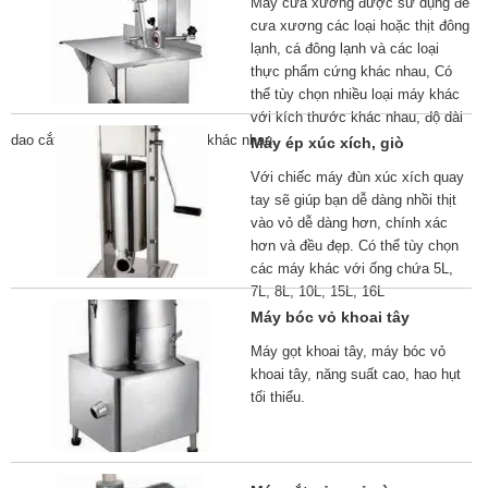
Máy cưa xương được sử dụng để
cưa xương các loại hoặc thịt đông
lạnh, cá đông lạnh và các loại
thực phẩm cứng khác nhau, Có
thể tùy chọn nhiều loại máy khác
với kích thước khác nhau, độ dài
dao cắt khác nhau, độ dày cắt khác nhau.
Máy ép xúc xích, giò
Với chiếc máy đùn xúc xích quay
tay sẽ giúp bạn dễ dàng nhồi thịt
vào vỏ dễ dàng hơn, chính xác
hơn và đều đẹp. Có thể tùy chọn
các máy khác với ống chứa 5L,
7L, 8L, 10L, 15L, 16L
Máy bóc vỏ khoai tây
Máy gọt khoai tây, máy bóc vỏ
khoai tây, năng suất cao, hao hụt
tối thiểu.