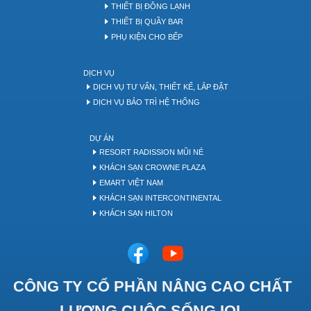
THIẾT BỊ ĐÔNG LẠNH
THIẾT BỊ QUẦY BAR
PHỤ KIỆN CHO BẾP
DỊCH VỤ
DỊCH VỤ TƯ VẤN, THIẾT KẾ, LẮP ĐẶT
DỊCH VỤ BẢO TRÌ HỆ THỐNG
DỰ ÁN
RESORT RADISSION MŨI NÉ
KHÁCH SẠN CROWNE PLAZA
EMART VIỆT NAM
KHÁCH SẠN INTERCONTINENTAL
KHÁCH SẠN HILTON
CÔNG TY CỔ PHẦN NÂNG CAO CHẤT
LƯỢNG CUỘC SỐNG IQL