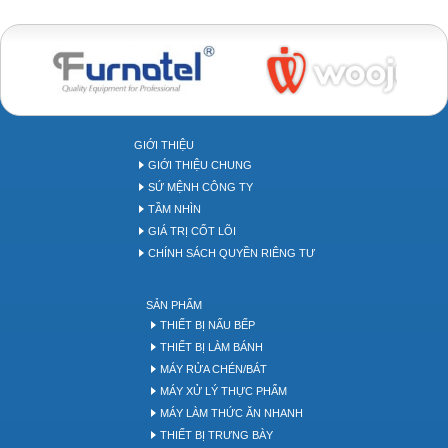
Bakery tool
GIỚI THIỆU
GIỚI THIỆU CHUNG
SỨ MỆNH CÔNG TY
TẦM NHÌN
GIÁ TRỊ CỐT LÕI
CHÍNH SÁCH QUYỀN RIÊNG TƯ
SẢN PHẨM
THIẾT BỊ NẤU BẾP
THIẾT BỊ LÀM BÁNH
MÁY RỬA CHÉN/BÁT
MÁY XỬ LÝ THỰC PHẨM
MÁY LÀM THỨC ĂN NHANH
THIẾT BỊ TRƯNG BÀY