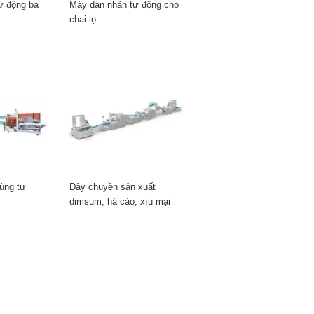
ự động ba
Máy dán nhãn tự động cho
chai lọ
ùng tự
Dây chuyền sản xuất
dimsum, há cảo, xíu mại