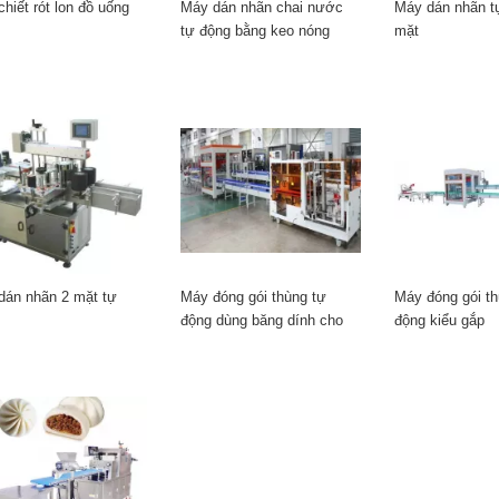
hiết rót lon đồ uống
Máy dán nhãn chai nước
Máy dán nhãn t
tự động bằng keo nóng
mặt
chảy OPP
dán nhãn 2 mặt tự
Máy đóng gói thùng tự
Máy đóng gói th
động dùng băng dính cho
động kiểu gắp
lon