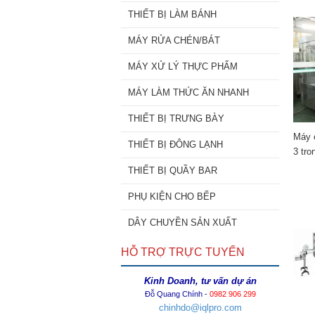
THIẾT BỊ LÀM BÁNH
MÁY RỬA CHÉN/BÁT
MÁY XỬ LÝ THỰC PHẨM
MÁY LÀM THỨC ĂN NHANH
THIẾT BỊ TRƯNG BÀY
Máy c
THIẾT BỊ ĐÔNG LẠNH
3 tro
THIẾT BỊ QUẦY BAR
PHỤ KIỆN CHO BẾP
DÂY CHUYỀN SẢN XUẤT
HỖ TRỢ TRỰC TUYẾN
Kinh Doanh, tư vấn dự án
Đỗ Quang Chính -
0982 906 299
chinhdo@iqlpro.com