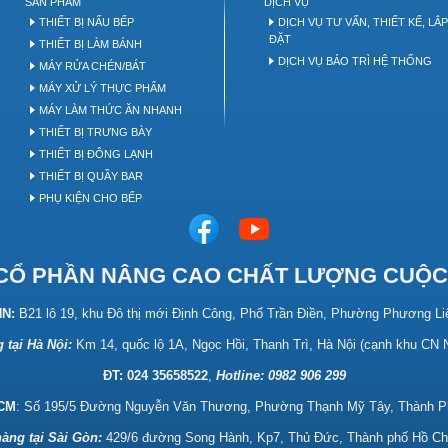
SẢN PHẨM
DỊCH VỤ
THIẾT BỊ NẤU BẾP
DỊCH VỤ TƯ VẤN, THIẾT KẾ, LẮ
ĐẶT
THIẾT BỊ LÀM BÁNH
DỊCH VỤ BẢO TRÌ HỆ THỐNG
MÁY RỬA CHÉN/BÁT
MÁY XỬ LÝ THỰC PHẨM
MÁY LÀM THỨC ĂN NHANH
THIẾT BỊ TRƯNG BÀY
THIẾT BỊ ĐÔNG LẠNH
THIẾT BỊ QUẦY BAR
PHỤ KIỆN CHO BẾP
CỔ PHẦN NÂNG CAO CHẤT LƯỢNG CUỘC
HN:
B21 lô 19, khu Đô thị mới Định Công, Phố Trần Điền, Phường Phương Li
 tại Hà Nội:
Km 14, quốc lộ 1A, Ngọc Hồi, Thanh Trì, Hà Nội (cạnh khu CN
ĐT: 024 35658522
,
Hotline:
0982 906 299
HCM
: Số 195/5 Đường Nguyễn Văn Thương, Phường Thạnh Mỹ Tây, Thành P
àng tại Sài Gòn:
429/6 đường Song Hành, Kp7, Thủ Đức, Thành phố Hồ Ch