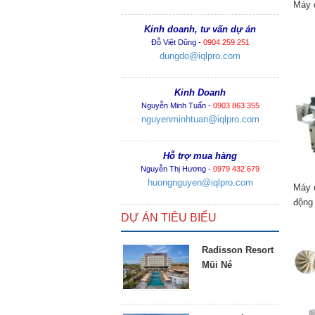
Máy c
Kinh doanh, tư vấn dự án
Đỗ Việt Dũng -
0904 259 251
dungdo@iqlpro.com
Kinh Doanh
Nguyễn Minh Tuấn -
0903 863 355
nguyenminhtuan@iqlpro.com
Hỗ trợ mua hàng
Nguyễn Thị Hương -
0979 432 679
huongnguyen@iqlpro.com
Máy 
động
DỰ ÁN TIÊU BIỂU
Radisson Resort
Mũi Né