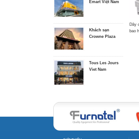
Emart Việt Nam
Dây 
Khách sạn
bao 
Crowne Plaza
Tous Les Jours
Viet Nam
Bakery equipment
B