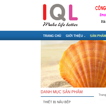
TRANG CHỦ
GIỚI THIỆU
SẢN PHẨ
DANH MỤC SẢN PHẨM
tran
THIẾT BỊ NẤU BẾP