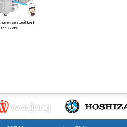
chuyền sản xuất bánh
hấp tự động
akery tool