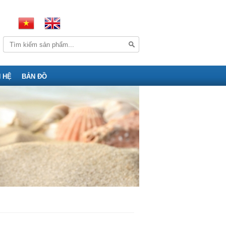
N HỆ
BẢN ĐỒ