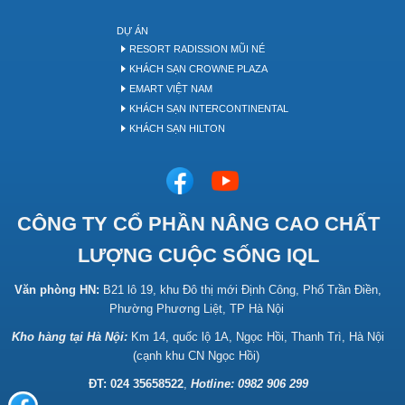
DỰ ÁN
RESORT RADISSION MŨI NÉ
KHÁCH SẠN CROWNE PLAZA
EMART VIỆT NAM
KHÁCH SẠN INTERCONTINENTAL
KHÁCH SẠN HILTON
CÔNG TY CỔ PHẦN NÂNG CAO CHẤT
LƯỢNG CUỘC SỐNG IQL
Văn phòng HN:
B21 lô 19, khu Đô thị mới Định Công, Phố Trần Điền,
Phường Phương Liệt, TP Hà Nội
Kho hàng tại Hà Nội:
Km 14, quốc lộ 1A, Ngọc Hồi, Thanh Trì, Hà Nội
(cạnh khu CN Ngọc Hồi)
ĐT: 024 35658522
,
Hotline:
0982 906 299