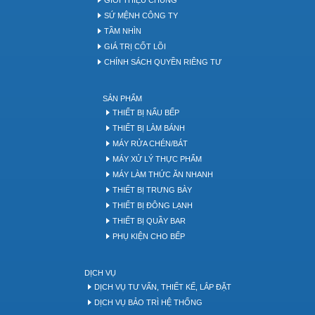
SỨ MỆNH CÔNG TY
TẦM NHÌN
GIÁ TRỊ CỐT LÕI
CHÍNH SÁCH QUYỀN RIÊNG TƯ
SẢN PHẨM
THIẾT BỊ NẤU BẾP
THIẾT BỊ LÀM BÁNH
MÁY RỬA CHÉN/BÁT
MÁY XỬ LÝ THỰC PHẨM
MÁY LÀM THỨC ĂN NHANH
THIẾT BỊ TRƯNG BÀY
THIẾT BỊ ĐÔNG LẠNH
THIẾT BỊ QUẦY BAR
PHỤ KIỆN CHO BẾP
DỊCH VỤ
DỊCH VỤ TƯ VẤN, THIẾT KẾ, LẮP ĐẶT
DỊCH VỤ BẢO TRÌ HỆ THỐNG