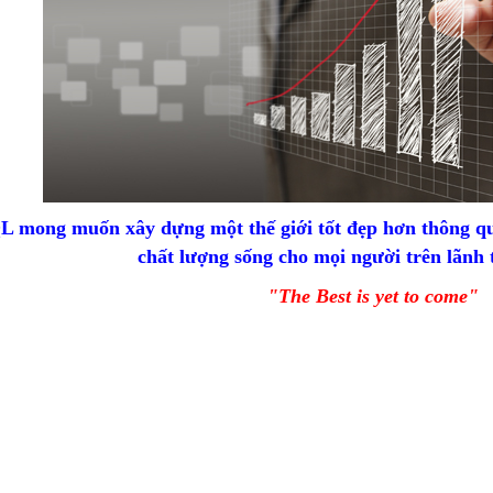
L mong muốn xây dựng một thế giới tốt đẹp hơn thông qu
chất lượng sống cho mọi người trên lãnh
"The Best is yet to come"