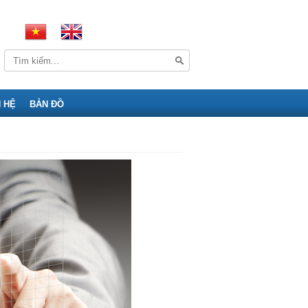
N HỆ
BẢN ĐỒ