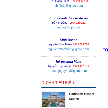
Đỗ Quang Chính -
0982 906 299
chinhdo@iqlpro.com
Kinh doanh, tư vấn dự án
Đỗ Việt Dũng -
0904 259 251
dungdo@iqlpro.com
Kinh Doanh
Nguyễn Minh Tuấn -
0903 863 355
nguyenminhtuan@iqlpro.com
IQ
Hỗ trợ mua hàng
Nguyễn Thị Hương -
0979 432 679
huongnguyen@iqlpro.com
DỰ ÁN TIÊU BIỂU
Radisson Resort
Mũi Né