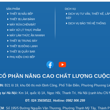
akery tool
SẢN PHẨM
DỊCH VỤ
THIẾT BỊ NẤU BẾP
DỊCH VỤ TƯ VẤN, THIẾT KẾ, LẮ
ĐẶT
THIẾT BỊ LÀM BÁNH
DỊCH VỤ BẢO TRÌ HỆ THỐNG
MÁY RỬA CHÉN/BÁT
MÁY XỬ LÝ THỰC PHẨM
MÁY LÀM THỨC ĂN NHANH
THIẾT BỊ TRƯNG BÀY
THIẾT BỊ ĐÔNG LẠNH
THIẾT BỊ QUẦY BAR
PHỤ KIỆN CHO BẾP
CỔ PHẦN NÂNG CAO CHẤT LƯỢNG CUỘC
HN:
B21 lô 19, khu Đô thị mới Định Công, Phố Trần Điền, Phường Phương Li
 tại Hà Nội:
Km 14, quốc lộ 1A, Ngọc Hồi, Thanh Trì, Hà Nội (cạnh khu CN
ĐT: 024 35658522
,
Hotline:
0982 906 299
HCM
: Số 195/5 Đường Nguyễn Văn Thương, Phường Thạnh Mỹ Tây, Thành P