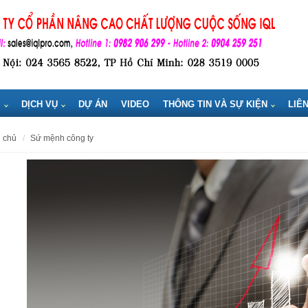
M
DỊCH VỤ
DỰ ÁN
VIDEO
THÔNG TIN VÀ SỰ KIỆN
LIÊ
g chủ
sứ mệnh công ty