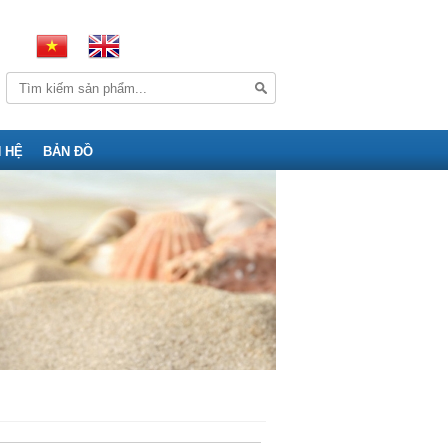
N HỆ
BẢN ĐỒ