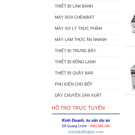
THIẾT BỊ LÀM BÁNH
MÁY RỬA CHÉN/BÁT
MÁY XỬ LÝ THỰC PHẨM
MÁY LÀM THỨC ĂN NHANH
THIẾT BỊ TRƯNG BÀY
THIẾT BỊ ĐÔNG LẠNH
THIẾT BỊ QUẦY BAR
PHỤ KIỆN CHO BẾP
DÂY CHUYỀN SẢN XUẤT
HỖ TRỢ TRỰC TUYẾN
Kinh Doanh, tư vấn dự án
Đỗ Quang Chính -
0982 906 299
chinhdo@iqlpro.com