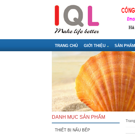
TRANG CHỦ
GIỚI THIỆU
SẢN PHẨ
DANH MỤC SẢN PHẨM
tran
THIẾT BỊ NẤU BẾP