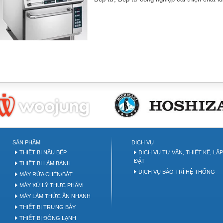
akery tool
SẢN PHẨM
DỊCH VỤ
THIẾT BỊ NẤU BẾP
DỊCH VỤ TƯ VẤN, THIẾT KẾ, LẮ
ĐẶT
THIẾT BỊ LÀM BÁNH
DỊCH VỤ BẢO TRÌ HỆ THỐNG
MÁY RỬA CHÉN/BÁT
MÁY XỬ LÝ THỰC PHẨM
MÁY LÀM THỨC ĂN NHANH
THIẾT BỊ TRƯNG BÀY
THIẾT BỊ ĐÔNG LẠNH