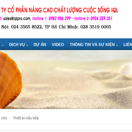
M
DỊCH VỤ
DỰ ÁN
VIDEO
THÔNG TIN VÀ SỰ KIỆN
LIÊ
g chủ
thiết bị nấu bếp