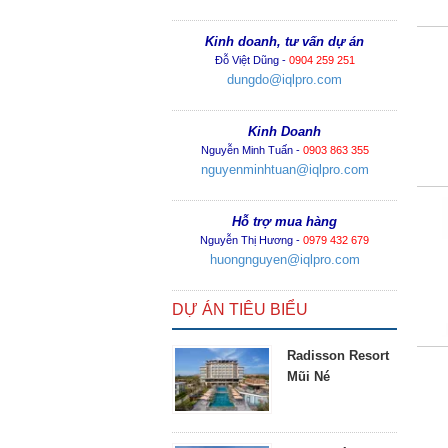
Kinh doanh, tư vấn dự án
Đỗ Việt Dũng -
0904 259 251
dungdo@iqlpro.com
Kinh Doanh
Nguyễn Minh Tuấn -
0903 863 355
nguyenminhtuan@iqlpro.com
Hỗ trợ mua hàng
Nguyễn Thị Hương -
0979 432 679
huongnguyen@iqlpro.com
DỰ ÁN TIÊU BIỂU
Radisson Resort
Mũi Né