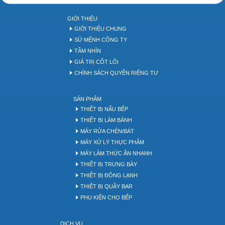
Bakery tool
GIỚI THIỆU
GIỚI THIỆU CHUNG
SỨ MỆNH CÔNG TY
TẦM NHÌN
GIÁ TRỊ CỐT LÕI
CHÍNH SÁCH QUYỀN RIÊNG TƯ
SẢN PHẨM
THIẾT BỊ NẤU BẾP
THIẾT BỊ LÀM BÁNH
MÁY RỬA CHÉN/BÁT
MÁY XỬ LÝ THỰC PHẨM
MÁY LÀM THỨC ĂN NHANH
THIẾT BỊ TRƯNG BÀY
THIẾT BỊ ĐÔNG LẠNH
THIẾT BỊ QUẦY BAR
PHỤ KIỆN CHO BẾP
DỊCH VỤ