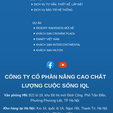
DỊCH VỤ TƯ VẤN, THIẾT KẾ, LẮP ĐẶT
DỊCH VỤ BẢO TRÌ HỆ THỐNG
DỰ ÁN
RESORT RADISSION MŨI NÉ
KHÁCH SẠN CROWNE PLAZA
EMART VIỆT NAM
KHÁCH SẠN INTERCONTINENTAL
KHÁCH SẠN HILTON
CÔNG TY CỔ PHẦN NÂNG CAO CHẤT
LƯỢNG CUỘC SỐNG IQL
Văn phòng HN:
B21 lô 19, khu Đô thị mới Định Công, Phố Trần Điền,
Phường Phương Liệt, TP Hà Nội
Kho hàng tại Hà Nội:
Km 14, quốc lộ 1A, Ngọc Hồi, Thanh Trì, Hà Nội