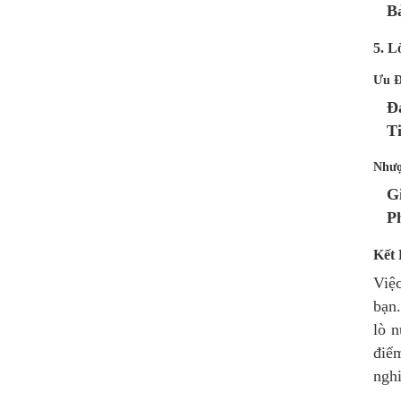
B
5. L
Ưu Đ
Đ
T
Nhượ
G
P
Kết
Việ
bạn.
lò 
điể
nghi