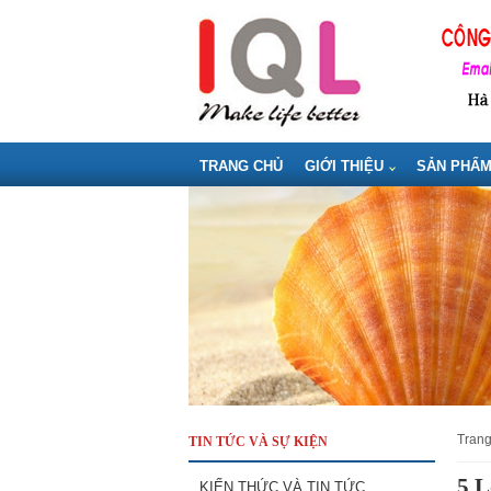
TRANG CHỦ
GIỚI THIỆU
SẢN PHẨ
tran
TIN TỨC VÀ SỰ KIỆN
5 L
KIẾN THỨC VÀ TIN TỨC