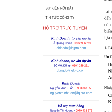
SỰ KIỆN NỔI BẬT
Lò n
đến 
TIN TỨC CÔNG TY
còn
HỖ TRỢ TRỰC TUYẾN
biến
lựa 
Kinh Doanh, tư vấn dự án
Đỗ Quang Chính -
0982 906 299
1. L
chinhdo@iqlpro.com
Ưu Đ
Kinh doanh, tư vấn dự án
D
Đỗ Việt Dũng -
0904 259 251
dungdo@iqlpro.com
N
A
Kinh Doanh
Nhượ
Nguyễn Minh Tuấn -
0903 863 355
nguyenminhtuan@iqlpro.com
C
K
Hỗ trợ mua hàng
Nguyễn Thị Hương -
0979 432 679