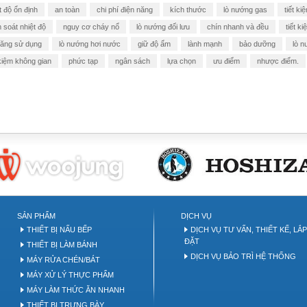
t độ ổn định
an toàn
chi phí điện năng
kích thước
lò nướng gas
tiết k
 soát nhiệt độ
nguy cơ cháy nổ
lò nướng đối lưu
chín nhanh và đều
tiết ki
năng sử dụng
lò nướng hơi nước
giữ độ ẩm
lành mạnh
bảo dưỡng
lò 
 kiệm không gian
phức tạp
ngân sách
lựa chọn
ưu điểm
nhược điểm.
akery tool
SẢN PHẨM
DỊCH VỤ
THIẾT BỊ NẤU BẾP
DỊCH VỤ TƯ VẤN, THIẾT KẾ, LẮ
ĐẶT
THIẾT BỊ LÀM BÁNH
DỊCH VỤ BẢO TRÌ HỆ THỐNG
MÁY RỬA CHÉN/BÁT
MÁY XỬ LÝ THỰC PHẨM
MÁY LÀM THỨC ĂN NHANH
THIẾT BỊ TRƯNG BÀY