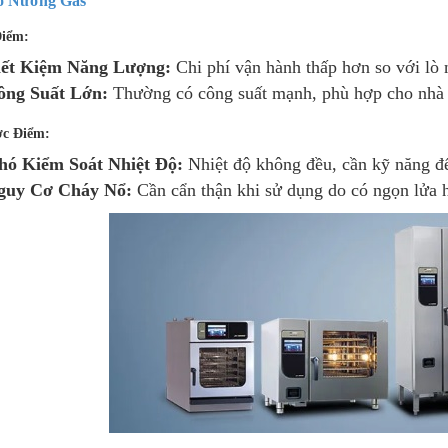
ò Nướng Gas
iểm:
iết Kiệm Năng Lượng:
Chi phí vận hành thấp hơn so với lò 
ông Suất Lớn:
Thường có công suất mạnh, phù hợp cho nhà 
c Điểm:
hó Kiểm Soát Nhiệt Độ:
Nhiệt độ không đều, cần kỹ năng để
guy Cơ Cháy Nổ:
Cần cẩn thận khi sử dụng do có ngọn lửa 