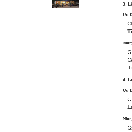
3. L
Ưu Đ
C
T
Nhượ
G
C
th
4. L
Ưu Đ
G
L
Nhượ
G