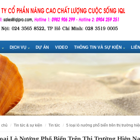
M
DỊCH VỤ
DỰ ÁN
VIDEO
THÔNG TIN VÀ SỰ KIỆN
LIÊ
g chủ
tin tức & sự kiện
tin tức
5 loại lò nướng phổ biến trên thị trường hi
oại Lò Nướng Phổ Biến Trên Thị Trường Hiện N