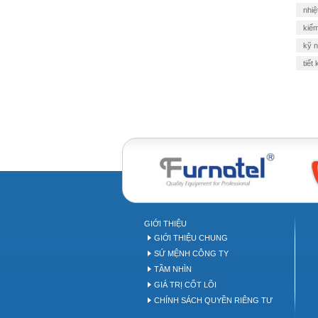
nhiệ
kiểm
kỹ 
tiết
Bakery equipment
B
GIỚI THIỆU
GIỚI THIỆU CHUNG
SỨ MỆNH CÔNG TY
TẦM NHÌN
GIÁ TRỊ CỐT LÕI
CHÍNH SÁCH QUYỀN RIÊNG TƯ