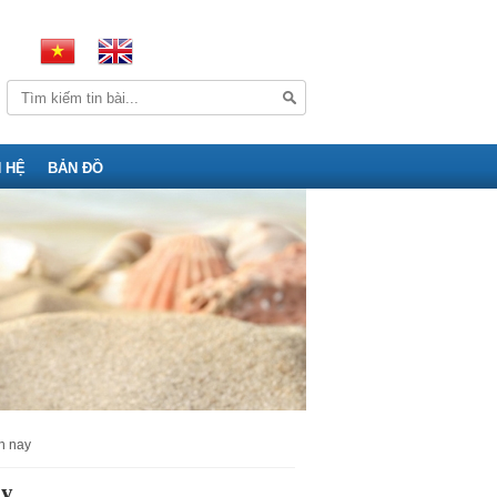
N HỆ
BẢN ĐỒ
ện nay
ay