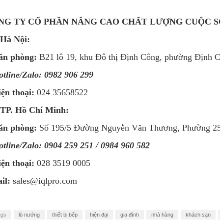
NG TY CỔ PHẦN NÂNG CAO CHẤT LƯỢNG CUỘC S
 Hà Nội:
ăn phòng:
B21 lô 19, khu Đô thị Định Công, phường Định 
tline/Zalo:
0982 906 299
ện thoại:
024 35658522
 TP. Hồ Chí Minh:
ăn phòng:
Số 195/5 Đường Nguyễn Văn Thương, Phường 25
tline/Zalo:
0904 259 251 / 0984 960 582
ện thoại:
028 3519 0005
il:
sales@iqlpro.com
ags
lò nướng
thiết bị bếp
hiện đại
gia đình
nhà hàng
khách sạn