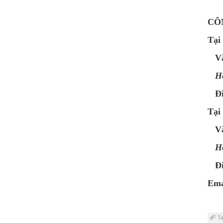
CÔ
Tại
V
Ho
Đi
Tại
V
Ho
Đi
Ema
T