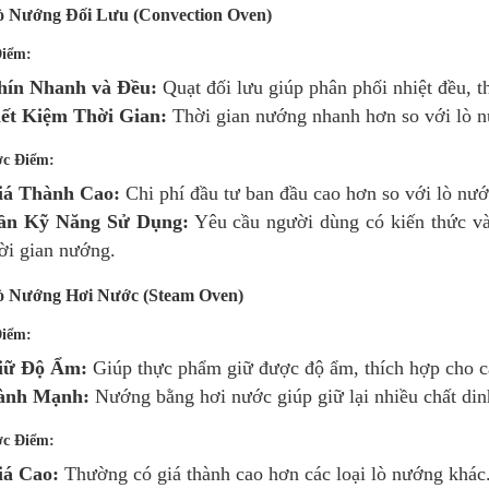
ò Nướng Đối Lưu (Convection Oven)
iểm:
hín Nhanh và Đều:
Quạt đối lưu giúp phân phối nhiệt đều, 
iết Kiệm Thời Gian:
Thời gian nướng nhanh hơn so với lò 
c Điểm:
iá Thành Cao:
Chi phí đầu tư ban đầu cao hơn so với lò nư
ần Kỹ Năng Sử Dụng:
Yêu cầu người dùng có kiến thức và
ời gian nướng.
ò Nướng Hơi Nước (Steam Oven)
iểm:
iữ Độ Ẩm:
Giúp thực phẩm giữ được độ ẩm, thích hợp cho 
ành Mạnh:
Nướng bằng hơi nước giúp giữ lại nhiều chất di
c Điểm:
iá Cao:
Thường có giá thành cao hơn các loại lò nướng khác