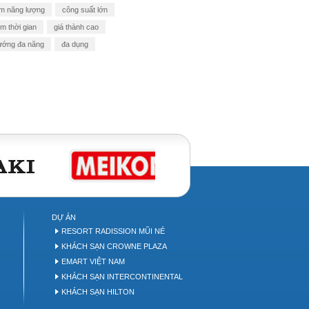
iệm năng lượng
công suất lớn
ệm thời gian
giá thành cao
nướng đa năng
đa dụng
DỰ ÁN
P
RESORT RADISSION MŨI NÉ
KHÁCH SẠN CROWNE PLAZA
EMART VIỆT NAM
KHÁCH SẠN INTERCONTINENTAL
KHÁCH SẠN HILTON