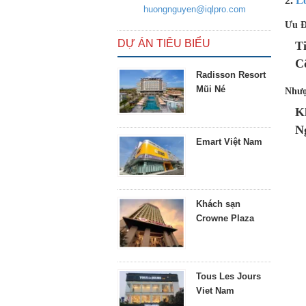
2.
L
huongnguyen@iqlpro.com
Ưu Đ
DỰ ÁN TIÊU BIỂU
T
C
Radisson Resort
Mũi Né
Nhượ
K
N
Emart Việt Nam
Khách sạn
Crowne Plaza
Tous Les Jours
Viet Nam