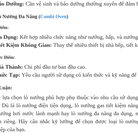
ảo Dưỡng:
Cần vệ sinh và bảo dưỡng thường xuyên để đảm b
ò Nướng Đa Năng (
Combi Oven
)
iểm:
a Dụng:
Kết hợp nhiều chức năng như nướng, hấp, và nướng 
iết Kiệm Không Gian:
Thay thế nhiều thiết bị nhà bếp, tiết 
c Điểm:
iá Thành:
Chi phí đầu tư ban đầu cao.
hức Tạp:
Yêu cầu người sử dụng có kiến thức và kỹ năng để 
 Luận:
c lựa chọn lò nướng phù hợp phụ thuộc vào nhu cầu sử dụng
 Dù là lò nướng điện tiện dụng, lò nướng gas tiết kiệm năn
nướng hơi nước lành mạnh hay lò nướng đa năng đa dụng, 
m riêng. Hãy cân nhắc kỹ lưỡng để chọn được loại lò nướng
ệp của bạn.