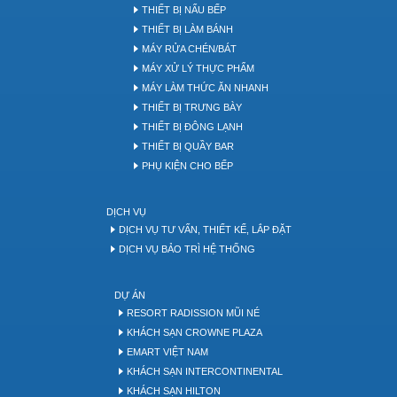
THIẾT BỊ NẤU BẾP
THIẾT BỊ LÀM BÁNH
MÁY RỬA CHÉN/BÁT
MÁY XỬ LÝ THỰC PHẨM
MÁY LÀM THỨC ĂN NHANH
THIẾT BỊ TRƯNG BÀY
THIẾT BỊ ĐÔNG LẠNH
THIẾT BỊ QUẦY BAR
PHỤ KIỆN CHO BẾP
DỊCH VỤ
DỊCH VỤ TƯ VẤN, THIẾT KẾ, LẮP ĐẶT
DỊCH VỤ BẢO TRÌ HỆ THỐNG
DỰ ÁN
RESORT RADISSION MŨI NÉ
KHÁCH SẠN CROWNE PLAZA
EMART VIỆT NAM
KHÁCH SẠN INTERCONTINENTAL
KHÁCH SẠN HILTON