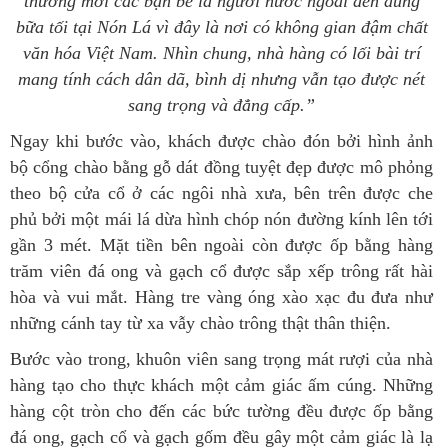
thường mời các bạn bè là người nước ngoài đến dùng
bữa tối tại Nón Lá vì đây là nơi có không gian đậm chất
văn hóa Việt Nam. Nhìn chung, nhà hàng có lối bài trí
mang tính cách dân dã, bình dị nhưng vẫn tạo được nét
sang trọng và đẳng cấp.”
Ngay khi bước vào, khách được chào đón bởi hình ảnh
bộ cổng chào bằng gỗ dát đồng tuyệt đẹp được mô phỏng
theo bộ cửa cổ ở các ngôi nhà xưa, bên trên được che
phủ bởi một mái lá dừa hình chóp nón đường kính lên tới
gần 3 mét. Mặt tiền bên ngoài còn được ốp bằng hàng
trăm viên đá ong và gạch cổ được sắp xếp trông rất hài
hòa và vui mắt. Hàng tre vàng óng xào xạc đu đưa như
những cánh tay từ xa vẫy chào trông thật thân thiện.
Bước vào trong, khuôn viên sang trọng mát rượi của nhà
hàng tạo cho thực khách một cảm giác ấm cúng. Những
hàng cột tròn cho đến các bức tường đều được ốp bằng
đá ong, gạch cổ và gạch gốm đều gây một cảm giác là lạ