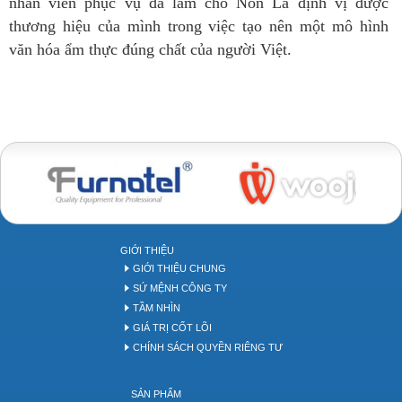
nhân viên phục vụ đã làm cho Nón Lá định vị được
thương hiệu của mình trong việc tạo nên một mô hình
văn hóa ẩm thực đúng chất của người Việt.
Bakery tool
GIỚI THIỆU
GIỚI THIỆU CHUNG
SỨ MỆNH CÔNG TY
TẦM NHÌN
GIÁ TRỊ CỐT LÕI
CHÍNH SÁCH QUYỀN RIÊNG TƯ
SẢN PHẨM