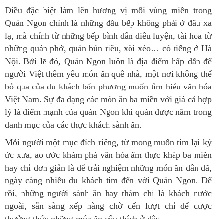
Điều đặc biệt làm lên hương vị mỗi vùng miền trong
Quán Ngon chính là những đầu bếp không phải ở đâu xa
lạ, mà chính từ những bếp bình dân điêu luyện, tài hoa từ
những quán phở, quán bún riêu, xôi xéo… có tiếng ở Hà
Nội. Bởi lẽ đó, Quán Ngon luôn là địa điểm hấp dẫn để
người Việt thêm yêu món ăn quê nhà, một nơi không thể
bỏ qua của du khách bốn phương muốn tìm hiểu văn hóa
Việt Nam. Sự đa dạng các món ăn ba miền với giá cả hợp
lý là điểm mạnh của quán Ngon khi quán được nằm trong
danh mục của các thực khách sành ăn.
Mỗi người một mục đích riêng, từ mong muốn tìm lại ký
ức xưa, ao ước khám phá văn hóa ẩm thực khắp ba miền
hay chỉ đơn giản là để trải nghiệm những món ăn dân dã,
ngày càng nhiều du khách tìm đến với Quán Ngon. Để
rồi, những người sành ăn hay thậm chí là khách nước
ngoài, sẵn sàng xếp hàng chờ đến lượt chỉ để được
thưởng thức những món ăn yêu thích ở đây.