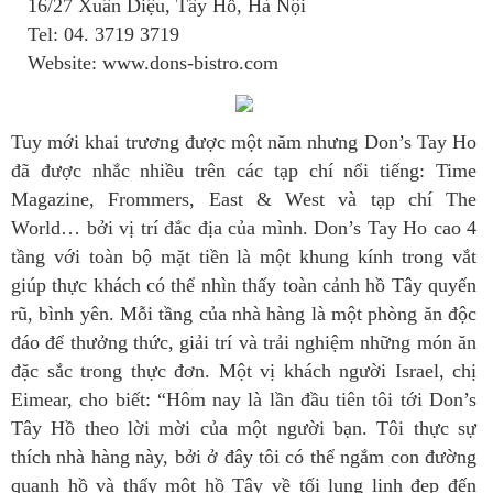
16/27 Xuân Diệu, Tây Hồ, Hà Nội
Tel: 04. 3719 3719
Website: www.dons-bistro.com
Tuy mới khai trương được một năm nhưng Don’s Tay Ho
đã được nhắc nhiều trên các tạp chí nổi tiếng: Time
Magazine, Frommers, East & West và tạp chí The
World… bởi vị trí đắc địa của mình. Don’s Tay Ho cao 4
tầng với toàn bộ mặt tiền là một khung kính trong vắt
giúp thực khách có thể nhìn thấy toàn cảnh hồ Tây quyến
rũ, bình yên. Mỗi tầng của nhà hàng là một phòng ăn độc
đáo để thưởng thức, giải trí và trải nghiệm những món ăn
đặc sắc trong thực đơn. Một vị khách người Israel, chị
Eimear, cho biết: “Hôm nay là lần đầu tiên tôi tới Don’s
Tây Hồ theo lời mời của một người bạn. Tôi thực sự
thích nhà hàng này, bởi ở đây tôi có thể ngắm con đường
quanh hồ và thấy một hồ Tây về tối lung linh đẹp đến