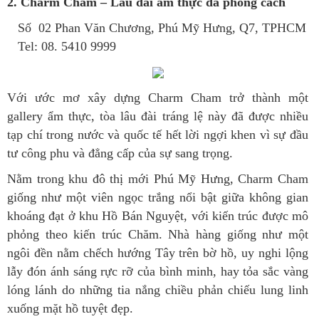
2. Charm Cham – Lâu đài ẩm thực đa phong cách
Số 02 Phan Văn Chương, Phú Mỹ Hưng, Q7, TPHCM
Tel: 08. 5410 9999
Với ước mơ xây dựng Charm Cham trở thành một
gallery ẩm thực, tòa lâu đài tráng lệ này đã được nhiều
tạp chí trong nước và quốc tế hết lời ngợi khen vì sự đầu
tư công phu và đẳng cấp của sự sang trọng.
Nằm trong khu đô thị mới Phú Mỹ Hưng, Charm Cham
giống như một viên ngọc trắng nổi bật giữa không gian
khoáng đạt ở khu Hồ Bán Nguyệt, với kiến trúc được mô
phỏng theo kiến trúc Chăm. Nhà hàng giống như một
ngôi đền nằm chếch hướng Tây trên bờ hồ, uy nghi lộng
lẫy đón ánh sáng rực rỡ của bình minh, hay tỏa sắc vàng
lóng lánh do những tia nắng chiều phản chiếu lung linh
xuống mặt hồ tuyệt đẹp.