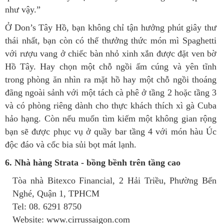
như vậy.”
Ở Don’s Tây Hồ, bạn không chỉ tận hưởng phút giây thư
thái nhất, bạn còn có thể thưởng thức món mì Spaghetti
với rượu vang ở chiếc bàn nhỏ xinh xắn được đặt ven bờ
Hồ Tây. Hay chọn một chỗ ngồi ấm cúng và yên tĩnh
trong phòng ăn nhìn ra mặt hồ hay một chỗ ngồi thoáng
đãng ngoài sảnh với một tách cà phê ở tầng 2 hoặc tầng 3
và có phòng riêng dành cho thực khách thích xì gà Cuba
hảo hạng. Còn nếu muốn tìm kiếm một không gian rộng
bạn sẽ được phục vụ ở quầy bar tầng 4 với món hàu Úc
độc đáo và cốc bia sủi bọt mát lạnh.
6. Nhà hàng Strata - bồng bềnh trên tầng cao
Tòa nhà Bitexco Financial, 2 Hải Triều, Phường Bến
Nghé, Quận 1, TPHCM
Tel: 08. 6291 8750
Website: www.cirrussaigon.com