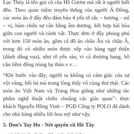
Lục Thủy là tên gọi cũ của Hồ Gươm mà rất ít người biết
đến. Theo quan niệm truyền thống của người Á Đông,
các món ăn ở đây đều đảm bảo 4 yếu tố sắc – hương – mĩ
– vị, hàm chứa sự cân bằng âm dương, kết hợp hài hòa
giữa con người và cảnh vật. Thực đơn ở đây phong phú
với hơn 150 món ăn, gồm cả đồ ăn châu Âu và châu Á,
trong đó có nhiều món được xếp vào hàng ngự thiện
(dành dâng vua), như tổ yến sào, vi cá thượng hạng, bồ
câu tiềm đông trùng hạ thảo.v.v…
“Khi bước vào đây, người ta không có cảm giác của sự
vội vàng, hối hả mà trong lòng thấy vô cùng thư thái. Các
món ăn Việt Nam và Trung Hoa giống như những tác
phẩm nghệ thuật chiều chuộng các giác quan”- thực
khách Nguyễn Hồng Vinh – PGĐ Công ty POLO đã dành
cho nhà hàng nhiều lời hoa mỹ như vậy.
5. Don’s Tay Ho - Nét quyến rũ Hồ Tây