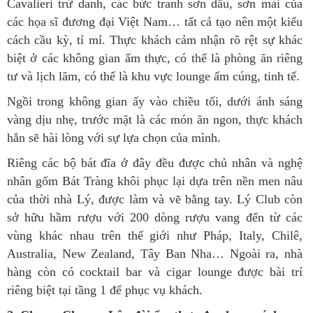
Cavalieri trứ danh, các bức tranh sơn dầu, sơn mài của
các họa sĩ đương đại Việt Nam… tất cả tạo nên một kiểu
cách cầu kỳ, tỉ mỉ. Thực khách cảm nhận rõ rệt sự khác
biệt ở các không gian ẩm thực, có thể là phòng ăn riêng
tư và lịch lãm, có thể là khu vực lounge ấm cúng, tinh tế.
Ngồi trong không gian ấy vào chiều tối, dưới ánh sáng
vàng dịu nhẹ, trước mặt là các món ăn ngon, thực khách
hẳn sẽ hài lòng với sự lựa chọn của mình.
Riêng các bộ bát đĩa ở đây đều được chủ nhân và nghệ
nhân gốm Bát Tràng khôi phục lại dựa trên nền men nâu
của thời nhà Lý, được làm và vẽ bằng tay. Lý Club còn
sở hữu hầm rượu với 200 dòng rượu vang đến từ các
vùng khác nhau trên thế giới như Pháp, Italy, Chilê,
Australia, New Zealand, Tây Ban Nha… Ngoài ra, nhà
hàng còn có cocktail bar và cigar lounge được bài trí
riêng biệt tại tầng 1 để phục vụ khách.