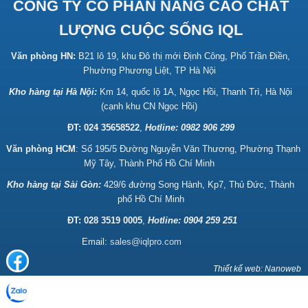
CÔNG TY CỔ PHẦN NÂNG CAO CHẤT
LƯỢNG CUỘC SỐNG IQL
Văn phòng HN:
B21 lô 19, khu Đô thị mới Định Công, Phố Trần Điền,
Phường Phương Liệt, TP Hà Nội
Kho hàng tại Hà Nội:
Km 14, quốc lộ 1A, Ngọc Hồi, Thanh Trì, Hà Nội
(cạnh khu CN Ngọc Hồi)
ĐT: 024 35658522
,
Hotline:
0982 906 299
Văn phòng HCM
: Số 195/5 Đường Nguyễn Văn Thương, Phường Thạnh
Mỹ Tây, Thành Phố Hồ Chí Minh
Kho hàng tại Sài Gòn:
429/6 đường Song Hành, Kp7, Thủ Đức, Thành
phố Hồ Chí Minh
ĐT: 028 3519 0005
,
Hotline: 0904 259 251
Email:
sales@iqlpro.com
Thiết kế web: Nanoweb