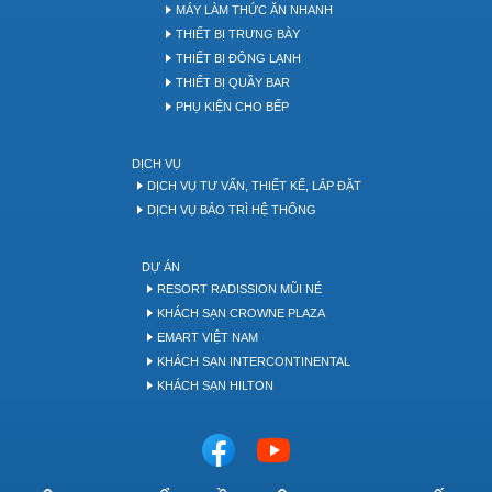
MÁY LÀM THỨC ĂN NHANH
THIẾT BỊ TRƯNG BÀY
THIẾT BỊ ĐÔNG LẠNH
THIẾT BỊ QUẦY BAR
PHỤ KIỆN CHO BẾP
DỊCH VỤ
DỊCH VỤ TƯ VẤN, THIẾT KẾ, LẮP ĐẶT
DỊCH VỤ BẢO TRÌ HỆ THỐNG
DỰ ÁN
RESORT RADISSION MŨI NÉ
KHÁCH SẠN CROWNE PLAZA
EMART VIỆT NAM
KHÁCH SẠN INTERCONTINENTAL
KHÁCH SẠN HILTON