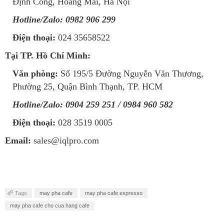
Định Công, Hoàng Mai, Hà Nội
Hotline/Zalo:
0982 906 299
Điện thoại:
024 35658522
Tại TP. Hồ Chí Minh:
Văn phòng:
Số 195/5 Đường Nguyễn Văn Thương,
Phường 25, Quận Bình Thạnh, TP. HCM
Hotline/Zalo:
0904 259 251 / 0984 960 582
Điện thoại:
028 3519 0005
Email:
sales@iqlpro.com
Tags
may pha cafe
may pha cafe espresso
may pha cafe cho cua hang cafe