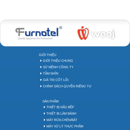
Bakery tool
GIỚI THIỆU
GIỚI THIỆU CHUNG
SỨ MỆNH CÔNG TY
TẦM NHÌN
GIÁ TRỊ CỐT LÕI
CHÍNH SÁCH QUYỀN RIÊNG TƯ
SẢN PHẨM
THIẾT BỊ NẤU BẾP
THIẾT BỊ LÀM BÁNH
MÁY RỬA CHÉN/BÁT
MÁY XỬ LÝ THỰC PHẨM