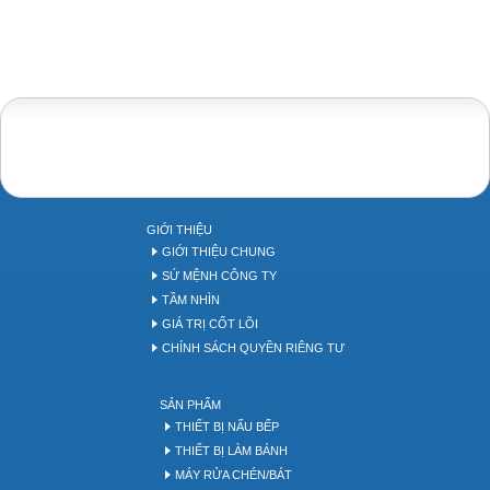
Bakery equipment
Bakery tool
GIỚI THIỆU
GIỚI THIỆU CHUNG
SỨ MỆNH CÔNG TY
TẦM NHÌN
GIÁ TRỊ CỐT LÕI
CHÍNH SÁCH QUYỀN RIÊNG TƯ
SẢN PHẨM
THIẾT BỊ NẤU BẾP
THIẾT BỊ LÀM BÁNH
MÁY RỬA CHÉN/BÁT