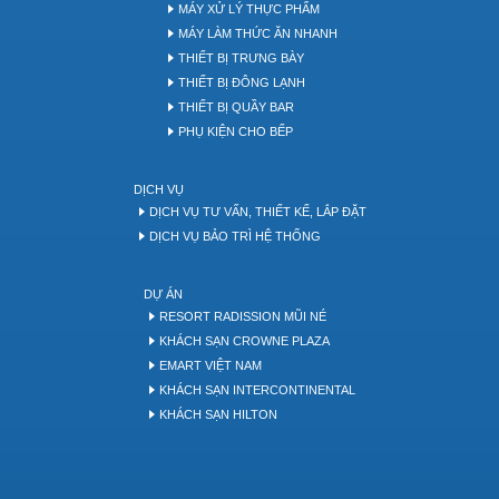
MÁY XỬ LÝ THỰC PHẨM
MÁY LÀM THỨC ĂN NHANH
THIẾT BỊ TRƯNG BÀY
THIẾT BỊ ĐÔNG LẠNH
THIẾT BỊ QUẦY BAR
PHỤ KIỆN CHO BẾP
DỊCH VỤ
DỊCH VỤ TƯ VẤN, THIẾT KẾ, LẮP ĐẶT
DỊCH VỤ BẢO TRÌ HỆ THỐNG
DỰ ÁN
RESORT RADISSION MŨI NÉ
KHÁCH SẠN CROWNE PLAZA
EMART VIỆT NAM
KHÁCH SẠN INTERCONTINENTAL
KHÁCH SẠN HILTON