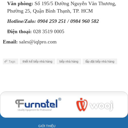
Văn phòng:
Số 195/5 Đường Nguyễn Văn Thương,
Phường 25, Quận Bình Thạnh, TP. HCM
Hotline/Zalo:
0904 259 251 / 0984 960 582
Điện thoại:
028 3519 0005
Email:
sales@iqlpro.com
Tags
thiết kế bếp nhà hàng
bếp nhà hàng
lắp đặt bếp nhà hàng
Bakery tool
GIỚI THIỆU