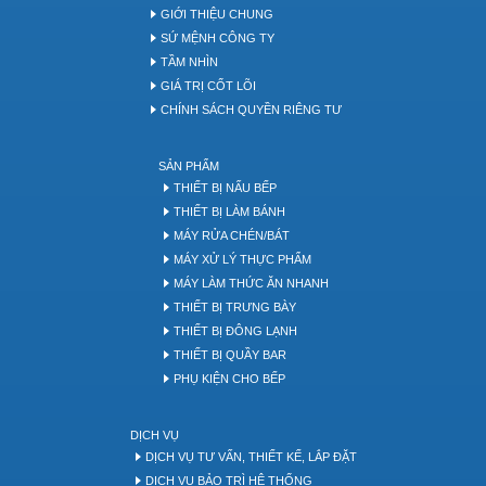
GIỚI THIỆU CHUNG
SỨ MỆNH CÔNG TY
TẦM NHÌN
GIÁ TRỊ CỐT LÕI
CHÍNH SÁCH QUYỀN RIÊNG TƯ
SẢN PHẨM
THIẾT BỊ NẤU BẾP
THIẾT BỊ LÀM BÁNH
MÁY RỬA CHÉN/BÁT
MÁY XỬ LÝ THỰC PHẨM
MÁY LÀM THỨC ĂN NHANH
THIẾT BỊ TRƯNG BÀY
THIẾT BỊ ĐÔNG LẠNH
THIẾT BỊ QUẦY BAR
PHỤ KIỆN CHO BẾP
DỊCH VỤ
DỊCH VỤ TƯ VẤN, THIẾT KẾ, LẮP ĐẶT
DỊCH VỤ BẢO TRÌ HỆ THỐNG