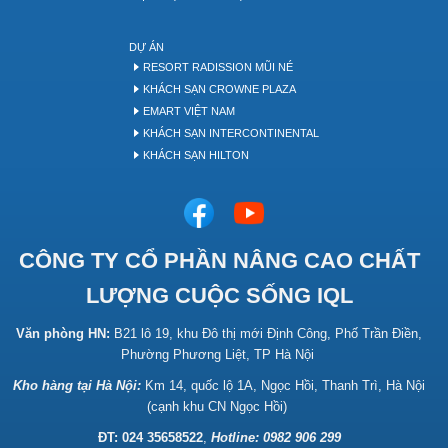
DỰ ÁN
RESORT RADISSION MŨI NÉ
KHÁCH SẠN CROWNE PLAZA
EMART VIỆT NAM
KHÁCH SẠN INTERCONTINENTAL
KHÁCH SẠN HILTON
CÔNG TY CỔ PHẦN NÂNG CAO CHẤT
LƯỢNG CUỘC SỐNG IQL
Văn phòng HN:
B21 lô 19, khu Đô thị mới Định Công, Phố Trần Điền,
Phường Phương Liệt, TP Hà Nội
Kho hàng tại Hà Nội:
Km 14, quốc lộ 1A, Ngọc Hồi, Thanh Trì, Hà Nội
(cạnh khu CN Ngọc Hồi)
ĐT: 024 35658522
,
Hotline:
0982 906 299