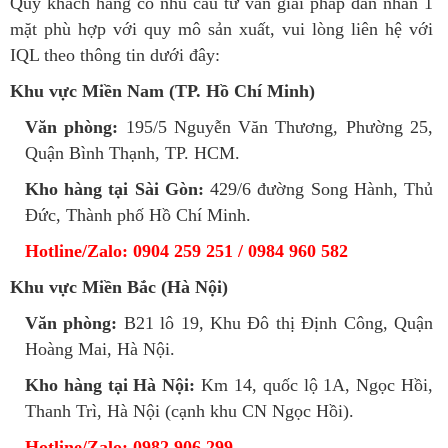
Quý khách hàng có nhu cầu tư vấn giải pháp dán nhãn 1
mặt phù hợp với quy mô sản xuất, vui lòng liên hệ với
IQL theo thông tin dưới đây:
Khu vực Miền Nam (TP. Hồ Chí Minh)
Văn phòng:
195/5 Nguyễn Văn Thương, Phường 25,
Quận Bình Thạnh, TP. HCM.
Kho hàng tại Sài Gòn:
429/6 đường Song Hành, Thủ
Đức, Thành phố Hồ Chí Minh.
Hotline/Zalo: 0904 259 251 / 0984 960 582
Khu vực Miền Bắc (Hà Nội)
Văn phòng:
B21 lô 19, Khu Đô thị Định Công, Quận
Hoàng Mai, Hà Nội.
Kho hàng tại Hà Nội:
Km 14, quốc lộ 1A, Ngọc Hồi,
Thanh Trì, Hà Nội (cạnh khu CN Ngọc Hồi).
Hotline/Zalo: 0982 906 299