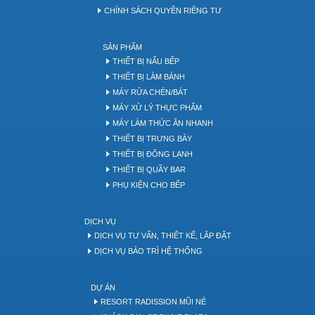
CHÍNH SÁCH QUYỀN RIÊNG TƯ
SẢN PHẨM
THIẾT BỊ NẤU BẾP
THIẾT BỊ LÀM BÁNH
MÁY RỬA CHÉN/BÁT
MÁY XỬ LÝ THỰC PHẨM
MÁY LÀM THỨC ĂN NHANH
THIẾT BỊ TRƯNG BÀY
THIẾT BỊ ĐÔNG LẠNH
THIẾT BỊ QUẦY BAR
PHỤ KIỆN CHO BẾP
DỊCH VỤ
DỊCH VỤ TƯ VẤN, THIẾT KẾ, LẮP ĐẶT
DỊCH VỤ BẢO TRÌ HỆ THỐNG
DỰ ÁN
RESORT RADISSION MŨI NÉ