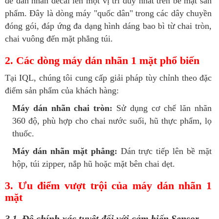
để dán nhãn decal lên một vị trí duy nhất trên bề mặt sản
phẩm. Đây là dòng máy "quốc dân" trong các dây chuyền
đóng gói, đáp ứng đa dạng hình dáng bao bì từ chai tròn,
chai vuông đến mặt phẳng túi.
2. Các dòng máy dán nhãn 1 mặt phổ biến
Tại IQL, chúng tôi cung cấp giải pháp tùy chỉnh theo đặc
điểm sản phẩm của khách hàng:
Máy dán nhãn chai tròn:
Sử dụng cơ chế lăn nhãn
360 độ, phù hợp cho chai nước suối, hũ thực phẩm, lọ
thuốc.
Máy dán nhãn mặt phẳng:
Dán trực tiếp lên bề mặt
hộp, túi zipper, nắp hũ hoặc mặt bên chai dẹt.
3. Ưu điểm vượt trội của máy dán nhãn 1
mặt
3.1. Độ chính xác tuyệt đối với cảm biến Sensor