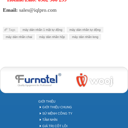
Email:
sales@iqlpro.com
Tags
máy dán nhãn 1 mặt tự động
máy dán nhãn tự động
máy dán nhãn chai
máy dán nhãn hộp
máy dán nhãn long
Bakery tool
GIỚI THIỆU
GIỚI THIỆU CHUNG
SỨ MỆNH CÔNG TY
TẦM NHÌN
GIÁ TRỊ CỐT LÕI