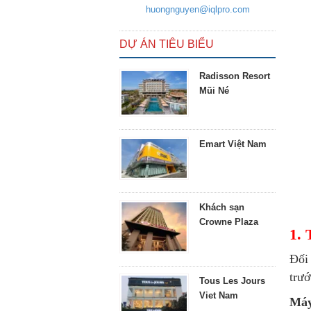
huongnguyen@iqlpro.com
DỰ ÁN TIÊU BIỂU
Radisson Resort
Mũi Né
Emart Việt Nam
Khách sạn
Crowne Plaza
1. 
Đối
trướ
Tous Les Jours
Viet Nam
Máy