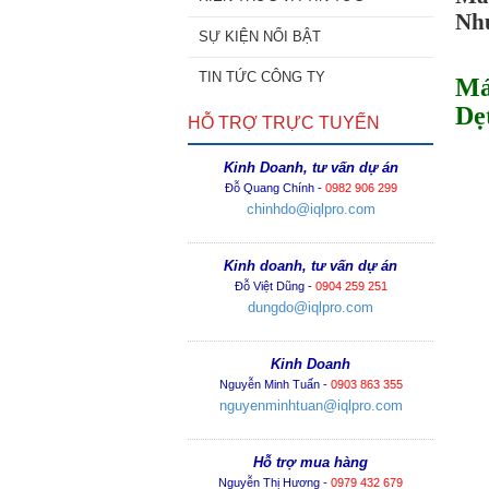
Nh
SỰ KIỆN NỔI BẬT
TIN TỨC CÔNG TY
Má
Dẹ
HỖ TRỢ TRỰC TUYẾN
Kinh Doanh, tư vấn dự án
Đỗ Quang Chính -
0982 906 299
chinhdo@iqlpro.com
Kinh doanh, tư vấn dự án
Đỗ Việt Dũng -
0904 259 251
dungdo@iqlpro.com
Kinh Doanh
Nguyễn Minh Tuấn -
0903 863 355
nguyenminhtuan@iqlpro.com
Hỗ trợ mua hàng
Nguyễn Thị Hương -
0979 432 679