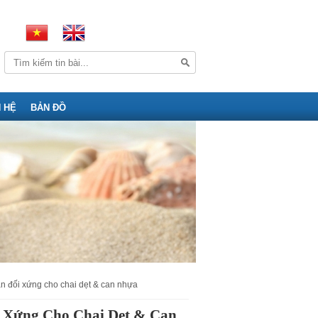
N HỆ
BẢN ĐỒ
án đối xứng cho chai dẹt & can nhựa
 Xứng Cho Chai Dẹt & Can