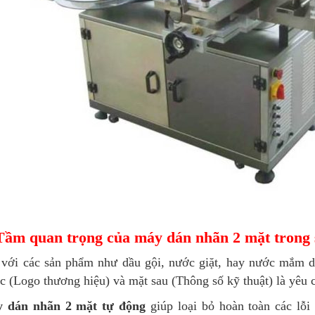
Tầm quan trọng của máy dán nhãn 2 mặt trong 
 với các sản phẩm như dầu gội, nước giặt, hay nước mắm dạ
c (Logo thương hiệu) và mặt sau (Thông số kỹ thuật) là yêu 
 dán nhãn 2 mặt tự động
giúp loại bỏ hoàn toàn các lỗi