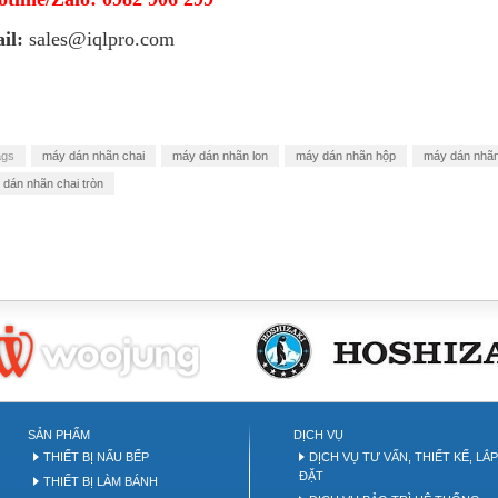
il:
sales@iqlpro.com
ags
máy dán nhãn chai
máy dán nhãn lon
máy dán nhãn hộp
máy dán nhãn
dán nhãn chai tròn
akery tool
SẢN PHẨM
DỊCH VỤ
THIẾT BỊ NẤU BẾP
DỊCH VỤ TƯ VẤN, THIẾT KẾ, LẮ
ĐẶT
THIẾT BỊ LÀM BÁNH