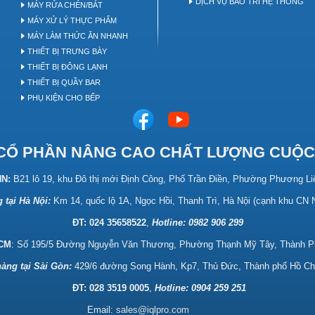
DỊCH VỤ BẢO TRÌ HỆ THỐNG
MÁY RỬA CHÉN/BÁT
MÁY XỬ LÝ THỰC PHẨM
MÁY LÀM THỨC ĂN NHANH
THIẾT BỊ TRƯNG BÀY
THIẾT BỊ ĐÔNG LẠNH
THIẾT BỊ QUẦY BAR
PHỤ KIỆN CHO BẾP
CỔ PHẦN NÂNG CAO CHẤT LƯỢNG CUỘC
HN:
B21 lô 19, khu Đô thị mới Định Công, Phố Trần Điền, Phường Phương Li
 tại Hà Nội:
Km 14, quốc lộ 1A, Ngọc Hồi, Thanh Trì, Hà Nội (cạnh khu CN
ĐT: 024 35658522
,
Hotline:
0982 906 299
HCM
: Số 195/5 Đường Nguyễn Văn Thương, Phường Thạnh Mỹ Tây, Thành P
àng tại Sài Gòn:
429/6 đường Song Hành, Kp7, Thủ Đức, Thành phố Hồ Ch
ĐT: 028 3519 0005
,
Hotline: 0904 259 251
Email:
sales@iqlpro.com