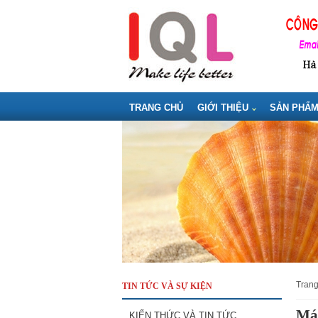
TRANG CHỦ
GIỚI THIỆU
SẢN PHẨ
tran
TIN TỨC VÀ SỰ KIỆN
Má
KIẾN THỨC VÀ TIN TỨC