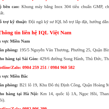
ộ bền cao:
Khung máy bằng Inox 304 tiêu chuẩn GMP, ch
ất.
 trợ kỹ thuật:
Đội ngũ kỹ sư IQL hỗ trợ lắp đặt, hướng dẫn
Thông tin liên hệ IQL Việt Nam
 vực Miền Nam
ăn phòng:
195/5 Nguyễn Văn Thương, Phường 25, Quận Bì
ho hàng tại Sài Gòn:
429/6 đường Song Hành, Thủ Đức, Th
tline/Zalo: 0904 259 251 / 0984 960 582
 vực Miền Bắc
ăn phòng:
B21 lô 19, Khu Đô thị Định Công, Quận Hoàng M
ho hàng tại Hà Nội:
Km 14, quốc lộ 1A, Ngọc Hồi, Than
i).
tline/Zalo: 0982 906 299