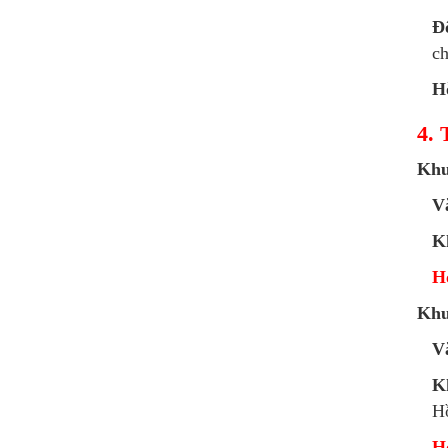
Đ
ch
Hỗ
4. 
Khu
V
K
Ho
Khu
V
K
Hồ
Ho