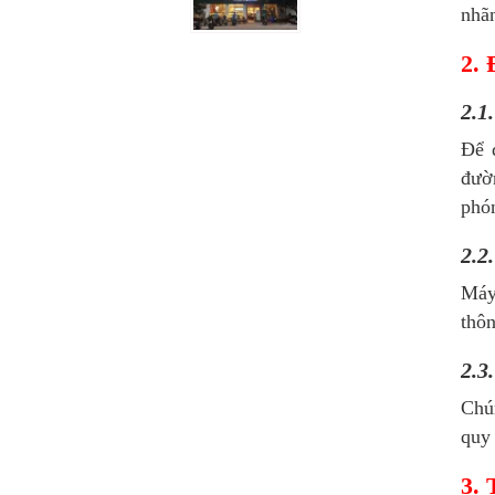
nhãn
2. 
2.1
Để 
đườn
phó
2.2
Máy
thôn
2.3
Chú
quy 
3. 