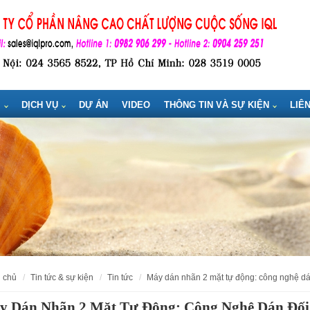
M
DỊCH VỤ
DỰ ÁN
VIDEO
THÔNG TIN VÀ SỰ KIỆN
LIÊ
g chủ
tin tức & sự kiện
tin tức
máy dán nhãn 2 mặt tự động: công nghệ d
y Dán Nhãn 2 Mặt Tự Động: Công Nghệ Dán Đối