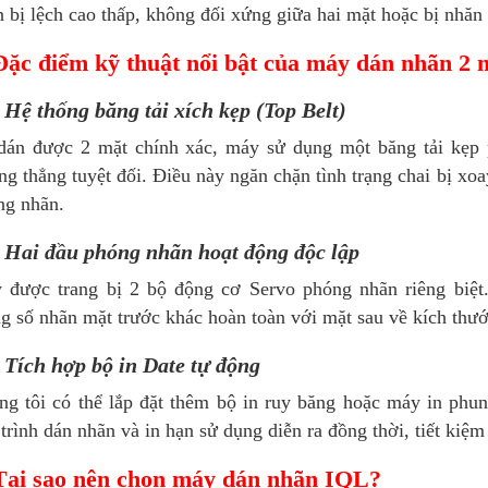
 bị lệch cao thấp, không đối xứng giữa hai mặt hoặc bị nhă
Đặc điểm kỹ thuật nổi bật của máy dán nhãn 2
. Hệ thống băng tải xích kẹp (Top Belt)
dán được 2 mặt chính xác, máy sử dụng một băng tải kẹp p
g thẳng tuyệt đối. Điều này ngăn chặn tình trạng chai bị xoa
ng nhãn.
. Hai đầu phóng nhãn hoạt động độc lập
 được trang bị 2 bộ động cơ Servo phóng nhãn riêng biệt
g số nhãn mặt trước khác hoàn toàn với mặt sau về kích thước
. Tích hợp bộ in Date tự động
ng tôi có thể lắp đặt thêm bộ in ruy băng hoặc máy in phun
trình dán nhãn và in hạn sử dụng diễn ra đồng thời, tiết kiệm
Tại sao nên chọn máy dán nhãn IQL?