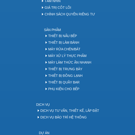
TẦM NHÌN
GIÁ TRỊ CỐT LÕI
CHÍNH SÁCH QUYỀN RIÊNG TƯ
SẢN PHẨM
THIẾT BỊ NẤU BẾP
THIẾT BỊ LÀM BÁNH
MÁY RỬA CHÉN/BÁT
MÁY XỬ LÝ THỰC PHẨM
MÁY LÀM THỨC ĂN NHANH
THIẾT BỊ TRƯNG BÀY
THIẾT BỊ ĐÔNG LẠNH
THIẾT BỊ QUẦY BAR
PHỤ KIỆN CHO BẾP
DỊCH VỤ
DỊCH VỤ TƯ VẤN, THIẾT KẾ, LẮP ĐẶT
DỊCH VỤ BẢO TRÌ HỆ THỐNG
DỰ ÁN