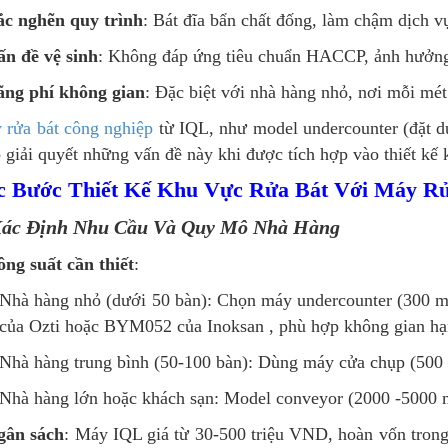
ắc nghẽn quy trình
: Bát đĩa bẩn chất đống, làm chậm dịch v
ấn đề vệ sinh
: Không đáp ứng tiêu chuẩn HACCP, ảnh hưởng
ãng phí không gian
: Đặc biệt với nhà hàng nhỏ, nơi mỗi mé
 rửa bát công nghiệp
từ IQL, như model undercounter (đặt dư
 giải quyết những vấn đề này khi được tích hợp vào thiết kế 
c Bước Thiết Kế Khu Vực Rửa Bát Với Máy Rử
Xác Định Nhu Cầu Và Quy Mô Nhà Hàng
ng suất cần thiết
:
Nhà hàng nhỏ (dưới 50 bàn): Chọn máy undercounter (300 m
của Ozti hoặc BYM052 của Inoksan , phù hợp không gian hạ
Nhà hàng trung bình (50-100 bàn): Dùng máy cửa chụp (500 
Nhà hàng lớn hoặc khách sạn: Model conveyor (2000 -5000 
gân sách
: Máy IQL giá từ 30-500 triệu VND, hoàn vốn trong