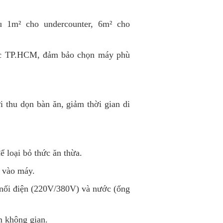
ểu 1m² cho undercounter, 6m² cho
oặc TP.HCM, đảm bảo chọn máy phù
i thu dọn bàn ăn, giảm thời gian di
ể loại bỏ thức ăn thừa.
a vào máy.
 nối điện (220V/380V) và nước (ống
ệm không gian.