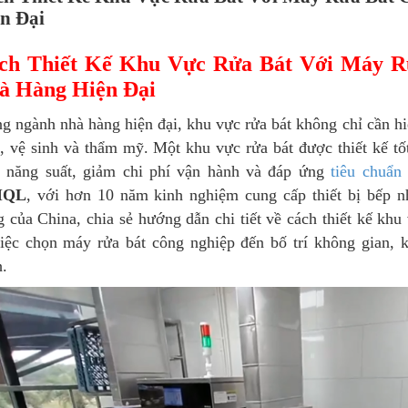
n Đại
ch Thiết Kế Khu Vực Rửa Bát Với Máy R
à Hàng Hiện Đại
g ngành nhà hàng hiện đại, khu vực rửa bát không chỉ cần h
, vệ sinh và thẩm mỹ. Một khu vực rửa bát được thiết kế tố
g năng suất, giảm chi phí vận hành và đáp ứng
tiêu chuẩ
IQL
, với hơn 10 năm kinh nghiệm cung cấp thiết bị bếp 
g của China, chia sẻ hướng dẫn chi tiết về cách thiết kế khu
việc chọn máy rửa bát công nghiệp đến bố trí không gian, 
h.