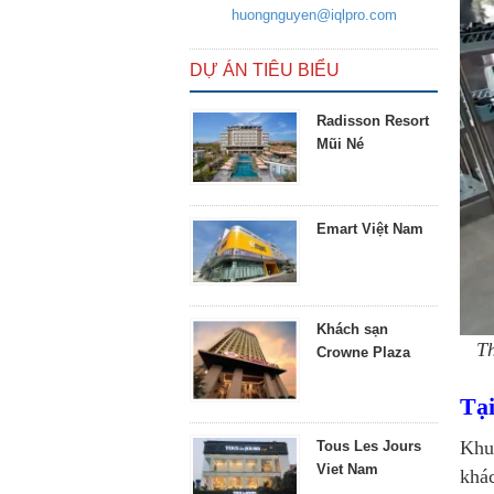
huongnguyen@iqlpro.com
DỰ ÁN TIÊU BIỂU
Radisson Resort
Mũi Né
Emart Việt Nam
Khách sạn
Th
Crowne Plaza
Tạ
Khu 
Tous Les Jours
Viet Nam
khác