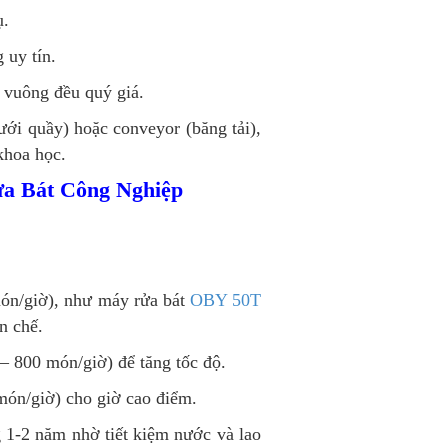
ụ.
 uy tín.
t vuông đều quý giá.
ới quầy) hoặc conveyor (băng tải),
khoa học.
a Bát Công Nghiệp
ón/giờ), như máy rửa bát
OBY 50T
n chế.
– 800 món/giờ) để tăng tốc độ.
món/giờ) cho giờ cao điểm.
 1-2 năm nhờ tiết kiệm nước và lao