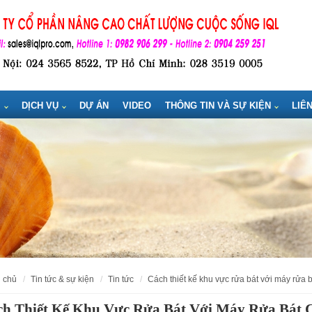
M
DỊCH VỤ
DỰ ÁN
VIDEO
THÔNG TIN VÀ SỰ KIỆN
LIÊ
g chủ
tin tức & sự kiện
tin tức
cách thiết kế khu vực rửa bát với máy rửa
ch Thiết Kế Khu Vực Rửa Bát Với Máy Rửa Bát