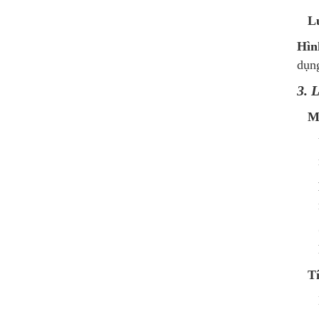
L
Hìn
dụn
3. 
M
T