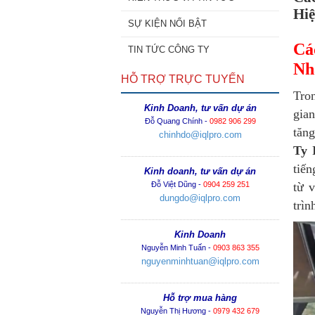
Hiệ
SỰ KIỆN NỔI BẬT
Cá
TIN TỨC CÔNG TY
Nh
HỖ TRỢ TRỰC TUYẾN
Tron
Kinh Doanh, tư vấn dự án
gian
Đỗ Quang Chính -
0982 906 299
tăn
chinhdo@iqlpro.com
Ty 
tiến
Kinh doanh, tư vấn dự án
Đỗ Việt Dũng -
0904 259 251
từ 
dungdo@iqlpro.com
trìn
Kinh Doanh
Nguyễn Minh Tuấn -
0903 863 355
nguyenminhtuan@iqlpro.com
Hỗ trợ mua hàng
Nguyễn Thị Hương -
0979 432 679