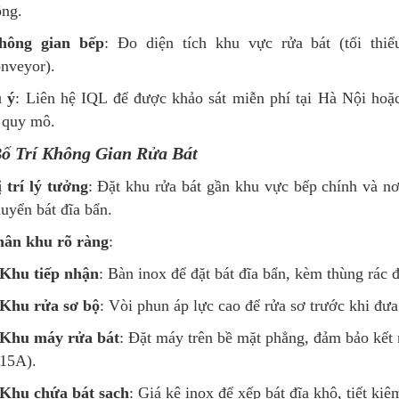
ộng.
hông gian bếp
: Đo diện tích khu vực rửa bát (tối thi
nveyor).
u
ý
: Liên hệ IQL để được khảo sát miễn phí tại Hà Nội h
 quy mô.
Bố Trí Không Gian Rửa Bát
 trí lý tưởng
: Đặt khu rửa bát gần khu vực bếp chính và nơ
uyển bát đĩa bẩn.
hân khu rõ ràng
:
Khu tiếp nhận
: Bàn inox để đặt bát đĩa bẩn, kèm thùng rác đ
Khu rửa sơ bộ
: Vòi phun áp lực cao để rửa sơ trước khi đư
Khu máy rửa bát
: Đặt máy trên bề mặt phẳng, đảm bảo kết
15A).
Khu chứa bát sạch
: Giá kệ inox để xếp bát đĩa khô, tiết ki