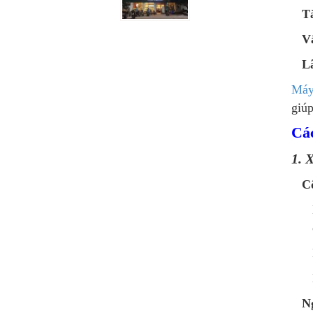
T
V
L
Máy
giúp
Cá
1. 
Cô
N