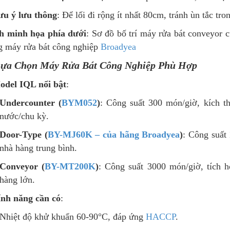
ưu ý lưu thông
: Để lối đi rộng ít nhất 80cm, tránh ùn tắc tr
h minh họa phía dưới
: Sơ đồ bố trí máy rửa bát conveyor c
g máy rửa bát công nghiệp
Broadyea
Lựa Chọn Máy Rửa Bát Công Nghiệp Phù Hợp
odel IQL nổi bật
:
Undercounter (
BYM052
)
: Công suất 300 món/giờ, kích t
nước/chu kỳ.
Door-Type (
BY-MJ60K – của
hãng
Broadyea
)
: Công suất
nhà hàng trung bình.
Conveyor (
BY
-MT200K
)
: Công suất 3000 món/giờ, tích 
hàng lớn.
ính năng cần có
:
Nhiệt độ khử khuẩn 60-90°C, đáp ứng
HACCP
.