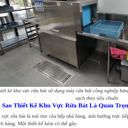
iết kế khu vực rửa bát sử dụng máy rửa bát công nghiệp băn
sạch theo tiêu chuẩn
i Sao Thiết Kế Khu Vực Rửa Bát Là Quan Trọ
vực rửa bát là trái tim của bếp nhà hàng, ảnh hưởng trực tiế
h hàng. Một thiết kế kém có thể gây: