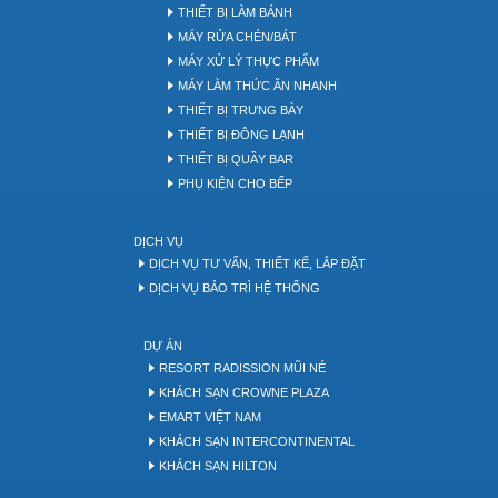
THIẾT BỊ LÀM BÁNH
MÁY RỬA CHÉN/BÁT
MÁY XỬ LÝ THỰC PHẨM
MÁY LÀM THỨC ĂN NHANH
THIẾT BỊ TRƯNG BÀY
THIẾT BỊ ĐÔNG LẠNH
THIẾT BỊ QUẦY BAR
PHỤ KIỆN CHO BẾP
DỊCH VỤ
DỊCH VỤ TƯ VẤN, THIẾT KẾ, LẮP ĐẶT
DỊCH VỤ BẢO TRÌ HỆ THỐNG
DỰ ÁN
RESORT RADISSION MŨI NÉ
KHÁCH SẠN CROWNE PLAZA
EMART VIỆT NAM
KHÁCH SẠN INTERCONTINENTAL
KHÁCH SẠN HILTON