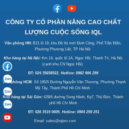
CÔNG TY CỔ PHẦN NÂNG CAO CHẤT
LƯỢNG CUỘC SỐNG IQL
Văn phòng HN:
B21 lô 19, khu Đô thị mới Định Công, Phố Trần Điền,
Phường Phương Liệt, TP Hà Nội
Kho hàng tại Hà Nội:
Km 14, quốc lộ 1A, Ngọc Hồi, Thanh Trì, Hà Nội
(cạnh khu CN Ngọc Hồi)
ĐT: 024 35658522
,
Hotline:
0982 906 299
Văn phòng HCM
: Số 195/5 Đường Nguyễn Văn Thương, Phường Thạnh
Mỹ Tây, Thành Phố Hồ Chí Minh
Kho hàng tại Sài Gòn:
429/6 đường Song Hành, Kp7, Thủ Đức, Thành
phố Hồ Chí Minh
ĐT: 028 3519 0005
,
Hotline: 0904 259 251
Email:
sales@iqlpro.com