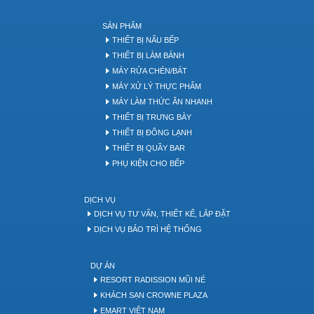
SẢN PHẨM
THIẾT BỊ NẤU BẾP
THIẾT BỊ LÀM BÁNH
MÁY RỬA CHÉN/BÁT
MÁY XỬ LÝ THỰC PHẨM
MÁY LÀM THỨC ĂN NHANH
THIẾT BỊ TRƯNG BÀY
THIẾT BỊ ĐÔNG LẠNH
THIẾT BỊ QUẦY BAR
PHỤ KIỆN CHO BẾP
DỊCH VỤ
DỊCH VỤ TƯ VẤN, THIẾT KẾ, LẮP ĐẶT
DỊCH VỤ BẢO TRÌ HỆ THỐNG
DỰ ÁN
RESORT RADISSION MŨI NÉ
KHÁCH SẠN CROWNE PLAZA
EMART VIỆT NAM