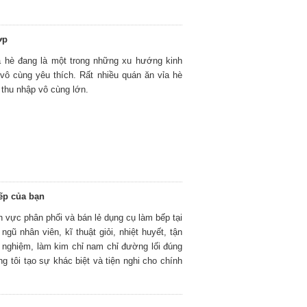
ợp
ỉa hè đang là một trong những xu hướng kinh
 vô cùng yêu thích. Rất nhiều quán ăn vỉa hè
 thu nhập vô cùng lớn.
ếp của bạn
nh vực phân phối và bán lẻ dụng cụ làm bếp tại
gũ nhân viên, kĩ thuật giỏi, nhiệt huyết, tận
h nghiệm, làm kim chỉ nam chỉ đường lối đúng
g tôi tạo sự khác biệt và tiện nghi cho chính