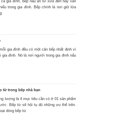
cả gia đình, bếp nấu ăn từ xưa đến nay vẫn
hiếu trong gia đình. Bếp chính là nơi giữ lửa
g.
h
ỗi gia đình đều có một căn bếp nhất định vì
gia đình. Nó là nơi người trong gia đình nấu
p từ trong bếp nhà bạn
năng lượng là 4 mục tiêu cần có ở 01 sản phẩm
 ước. Bếp từ sẽ hội tụ đủ những ưu thế trên.
loại dòng bếp từ.