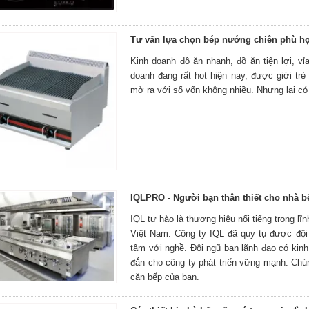
Tư vấn lựa chọn bép nướng chiên phù h
Kinh doanh đồ ăn nhanh, đồ ăn tiện lợi, v
doanh đang rất hot hiện nay, được giới trẻ
mở ra với số vốn không nhiều. Nhưng lại có
IQLPRO - Người bạn thân thiết cho nhà b
IQL tự hào là thương hiệu nổi tiếng trong lĩ
Việt Nam. Công ty IQL đã quy tụ được đội n
tâm với nghề. Đội ngũ ban lãnh đạo có kin
đắn cho công ty phát triển vững mạnh. Chún
căn bếp của bạn.