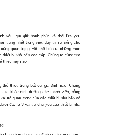
nh yêu, gìn giữ hạnh phúc và thổi lửa yêu
an trọng nhất trong việc duy trì sự sống cho
 cùng quan trọng. Để chế biển ra những món
 thiết bị nhà bếp cao cấp. Chúng ta cùng tìm
ể thiếu này nào.
g thể thiếu trong bất cứ gia đình nào. Chúng
sức khỏe dinh dưỡng các thành viên, bằng
vai trò quan trọng của các thiết bị nhà bếp vô
dưới đây là 3 vai trò chủ yếu của thiết bị nhà
ng
 nhà hàng hay những gia đình có thói quen mua