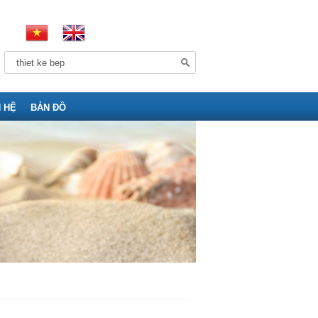
N HỆ
BẢN ĐỒ