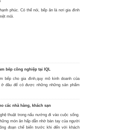
h
hạnh phúc. Có thể nói, bếp ăn là nơi gia đình
mệt mỏi.
àm bếp công nghiệp tại IQL
àm bếp cho gia đình,quy mô kinh doanh của
a ở đâu để có được những những sản phẩm
ho các nhà hàng, khách sạn
nghệ thuật trong nấu nướng đi vào cuộc sống.
những món ăn hấp dẫn nhờ bàn tay của người
công đoạn chế biến trước khi đến với khách