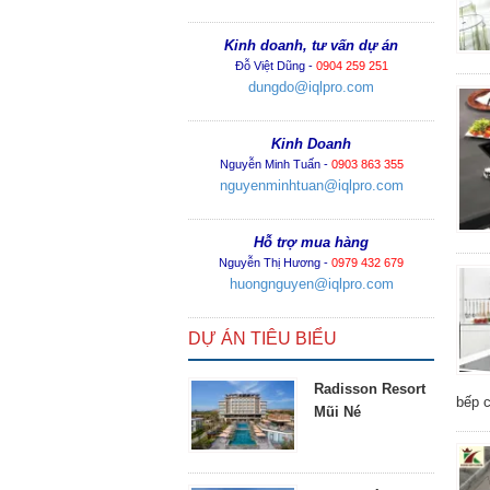
Kinh doanh, tư vấn dự án
Đỗ Việt Dũng -
0904 259 251
dungdo@iqlpro.com
Kinh Doanh
Nguyễn Minh Tuấn -
0903 863 355
nguyenminhtuan@iqlpro.com
Hỗ trợ mua hàng
Nguyễn Thị Hương -
0979 432 679
huongnguyen@iqlpro.com
DỰ ÁN TIÊU BIỂU
Radisson Resort
bếp c
Mũi Né