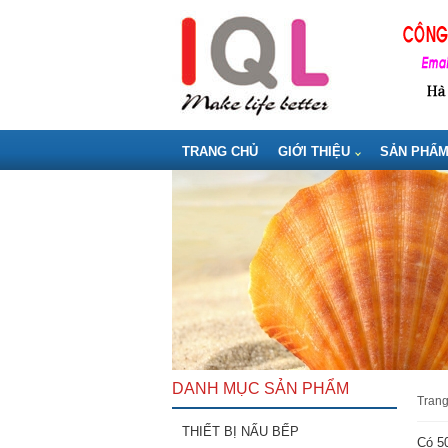
TRANG CHỦ
GIỚI THIỆU
SẢN PHẨ
DANH MỤC SẢN PHẨM
tran
THIẾT BỊ NẤU BẾP
Có 50