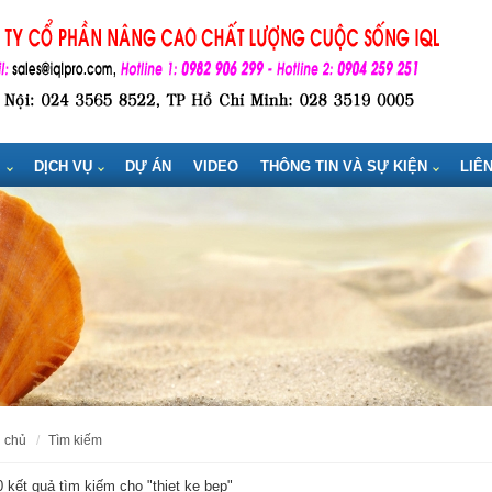
M
DỊCH VỤ
DỰ ÁN
VIDEO
THÔNG TIN VÀ SỰ KIỆN
LIÊ
g chủ
tìm kiếm
 kết quả tìm kiếm cho "
thiet ke bep
"