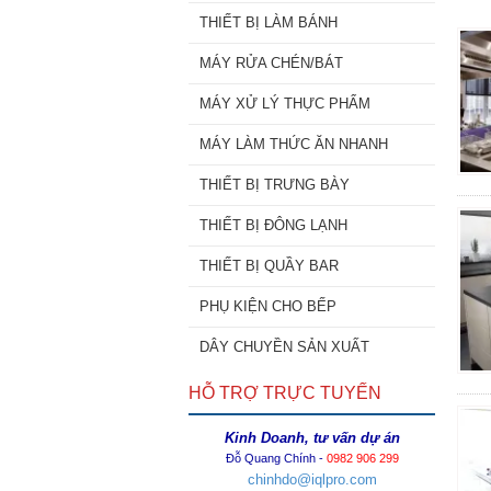
THIẾT BỊ LÀM BÁNH
MÁY RỬA CHÉN/BÁT
MÁY XỬ LÝ THỰC PHẨM
MÁY LÀM THỨC ĂN NHANH
THIẾT BỊ TRƯNG BÀY
THIẾT BỊ ĐÔNG LẠNH
THIẾT BỊ QUẦY BAR
PHỤ KIỆN CHO BẾP
DÂY CHUYỀN SẢN XUẤT
HỖ TRỢ TRỰC TUYẾN
Kinh Doanh, tư vấn dự án
Đỗ Quang Chính -
0982 906 299
chinhdo@iqlpro.com