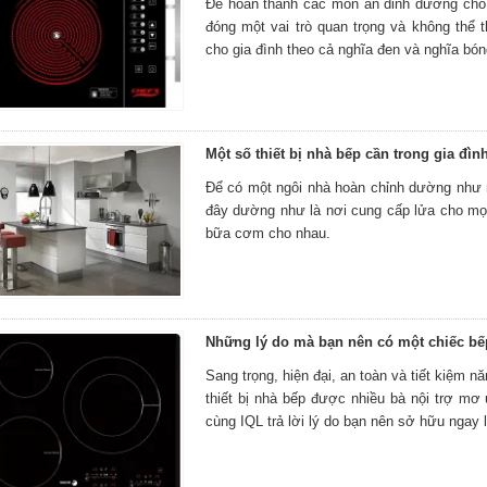
Để hoàn thành các món ăn dinh dưỡng cho 
đóng một vai trò quan trọng và không thể t
cho gia đình theo cả nghĩa đen và nghĩa bón
Một số thiết bị nhà bếp cần trong gia đìn
Để có một ngôi nhà hoàn chỉnh dường như m
đây dường như là nơi cung cấp lửa cho mọi 
bữa cơm cho nhau.
Những lý do mà bạn nên có một chiếc bế
Sang trọng, hiện đại, an toàn và tiết kiệm 
thiết bị nhà bếp được nhiều bà nội trợ mơ
cùng IQL trả lời lý do bạn nên sở hữu ngay 