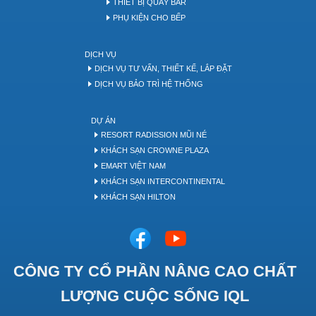
THIẾT BỊ QUẦY BAR
PHỤ KIỆN CHO BẾP
DỊCH VỤ
DỊCH VỤ TƯ VẤN, THIẾT KẾ, LẮP ĐẶT
DỊCH VỤ BẢO TRÌ HỆ THỐNG
DỰ ÁN
RESORT RADISSION MŨI NÉ
KHÁCH SẠN CROWNE PLAZA
EMART VIỆT NAM
KHÁCH SẠN INTERCONTINENTAL
KHÁCH SẠN HILTON
CÔNG TY CỔ PHẦN NÂNG CAO CHẤT
LƯỢNG CUỘC SỐNG IQL