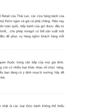
al Retail của Thái Lan, các cửa hàng bánh của
ette) thơm ngon và giá cả phải chăng. Hiện nay
trên toàn quốc, bếp bánh của go! được đầu tư
mill,...cho phép minigo! có thể sản xuất một
 đều để phục vụ hàng nghìn khách hàng mỗi
uen thuộc trong căn bếp của mọi gia đình.
g còn có nhiều loại khác nhau về chức năng,
Nếu bạn đang có ý định mua lò nướng, hãy để
nhé.
h nhật là các loại thức bánh không thể thiếu