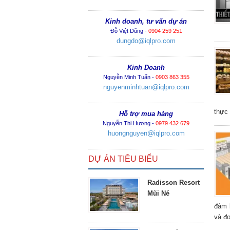
Kinh doanh, tư vấn dự án
Đỗ Việt Dũng -
0904 259 251
dungdo@iqlpro.com
Kinh Doanh
Nguyễn Minh Tuấn -
0903 863 355
nguyenminhtuan@iqlpro.com
thực
Hỗ trợ mua hàng
Nguyễn Thị Hương -
0979 432 679
huongnguyen@iqlpro.com
DỰ ÁN TIÊU BIỂU
Radisson Resort
Mũi Né
đảm 
và đơ