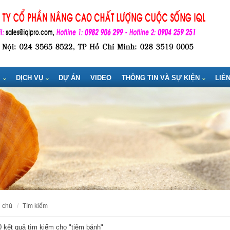
M
DỊCH VỤ
DỰ ÁN
VIDEO
THÔNG TIN VÀ SỰ KIỆN
LIÊ
g chủ
tìm kiếm
 kết quả tìm kiếm cho "
tiệm bánh
"