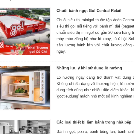
Chuối bánh ngọt Go! Central Retail
Chuỗi siêu thị minigo! thuộc tập đoàn Centr
siêu thị go! nổi tiếng với bánh mì dài (bagu
chuỗi siêu thị minigo! có gần 20 cửa hàng 
máy móc đồng bộ như lò xoay, tủ ủ bột Soft
sản lượng bánh lớn với chất lượng đồng
ngày.
Những lưu ý khi sử dụng lò nướng
Lò nướng ngày càng trở thành vật dụng q
Không chỉ đa dạng về thương hiệu, lò nướn
dung tích cũng như nhiều đặc điểm khác. 
'goctieudung' mách nhỏ một số kinh nghiệm 
Các loại thiết bị làm bánh trong nhà bếp
Bánh ngọt, pizza, bánh bông lan, bánh sin