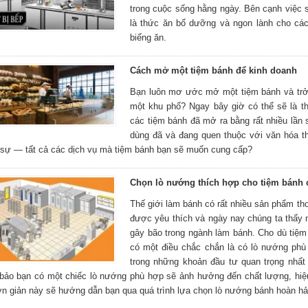
trong cuộc sống hằng ngày. Bên cạnh việc 
là thức ăn bổ dưỡng và ngon lành cho các
biếng ăn.
Cách mở một tiệm bánh để kinh doanh
Bạn luôn mơ ước mở một tiệm bánh và trở 
một khu phố? Ngay bây giờ có thể sẽ là t
các tiệm bánh đã mở ra bằng rất nhiều lần 
dùng đã và đang quen thuộc với văn hóa t
 sự — tất cả các dịch vụ mà tiệm bánh bạn sẽ muốn cung cấp?
Chọn lò nướng thích hợp cho tiệm bánh 
Thế giới làm bánh có rất nhiều sản phẩm t
được yêu thích và ngày nay chúng ta thấ
gây bão trong ngành làm bánh. Cho dù tiệm
có một điều chắc chắn là có lò nướng phù
trong những khoản đầu tư quan trọng nhất
bảo bạn có một chiếc lò nướng phù hợp sẽ ảnh hưởng đến chất lượng, hi
n giản này sẽ hướng dẫn bạn qua quá trình lựa chọn lò nướng bánh hoàn hả