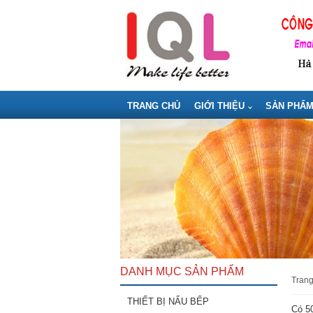
TRANG CHỦ
GIỚI THIỆU
SẢN PHẨ
DANH MỤC SẢN PHẨM
tran
THIẾT BỊ NẤU BẾP
Có 50