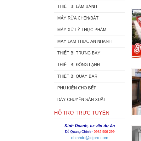
THIẾT BỊ LÀM BÁNH
MÁY RỬA CHÉN/BÁT
MÁY XỬ LÝ THỰC PHẨM
MÁY LÀM THỨC ĂN NHANH
THIẾT BỊ TRƯNG BÀY
THIẾT BỊ ĐÔNG LẠNH
THIẾT BỊ QUẦY BAR
PHỤ KIỆN CHO BẾP
DÂY CHUYỀN SẢN XUẤT
HỖ TRỢ TRỰC TUYẾN
Kinh Doanh, tư vấn dự án
Đỗ Quang Chính -
0982 906 299
chinhdo@iqlpro.com