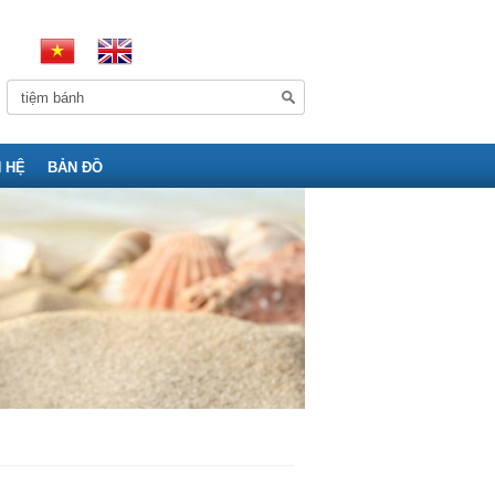
N HỆ
BẢN ĐỒ