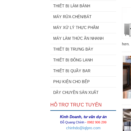
THIẾT BỊ LÀM BÁNH
MÁY RỬA CHÉN/BÁT
MÁY XỬ LÝ THỰC PHẨM
MÁY LÀM THỨC ĂN NHANH
hơn.
THIẾT BỊ TRƯNG BÀY
THIẾT BỊ ĐÔNG LẠNH
THIẾT BỊ QUẦY BAR
PHỤ KIỆN CHO BẾP
DÂY CHUYỀN SẢN XUẤT
HỖ TRỢ TRỰC TUYẾN
Kinh Doanh, tư vấn dự án
Đỗ Quang Chính -
0982 906 299
chinhdo@iqlpro.com