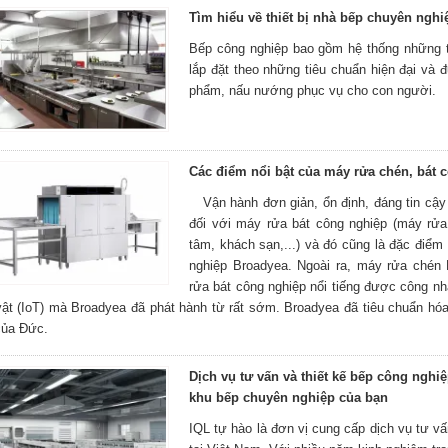
Tìm hiểu về thiết bị nhà bếp chuyên nghi
Bếp công nghiệp bao gồm hệ thống những t
lắp đặt theo những tiêu chuẩn hiện đại và
phẩm, nấu nướng phục vụ cho con người.
Các điểm nổi bật của máy rửa chén, bát 
Vận hành đơn giản, ổn định, đáng tin cậy 
đối với máy rửa bát công nghiệp (máy rửa 
tâm, khách sạn,...) và đó cũng là đặc điể
nghiệp Broadyea. Ngoài ra, máy rửa chén
rửa bát công nghiệp nổi tiếng được công nh
vật (IoT) mà Broadyea đã phát hành từ rất sớm. Broadyea đã tiêu chuẩn hó
của Đức.
Dịch vụ tư vấn và thiết kế bếp công nghiệ
khu bếp chuyên nghiệp của bạn
IQL tự hào là đơn vị cung cấp dịch vụ tư vấ