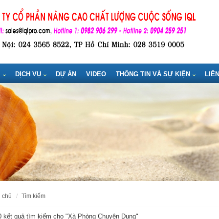
M
DỊCH VỤ
DỰ ÁN
VIDEO
THÔNG TIN VÀ SỰ KIỆN
LIÊ
g chủ
tìm kiếm
 kết quả tìm kiếm cho "
Xà Phòng Chuyên Dụng
"