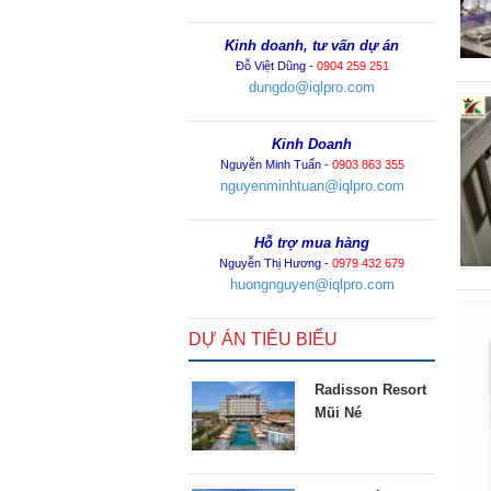
Kinh doanh, tư vấn dự án
Đỗ Việt Dũng -
0904 259 251
dungdo@iqlpro.com
Kinh Doanh
Nguyễn Minh Tuấn -
0903 863 355
nguyenminhtuan@iqlpro.com
Hỗ trợ mua hàng
Nguyễn Thị Hương -
0979 432 679
huongnguyen@iqlpro.com
DỰ ÁN TIÊU BIỂU
Radisson Resort
Mũi Né