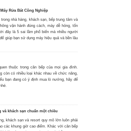
 Máy Rửa Bát Công Nghiệp
ếu trong nhà hàng, khách sạn, bếp trung tâm và
 không vận hành đúng cách, máy dễ hỏng, tốn
ưới đây là 5 sai lầm phổ biến mà nhiều người
để giúp bạn sử dụng máy hiệu quả và bền lâu
uen thuộc trong căn bếp của mọi gia đình.
g còn có nhiều loại khác nhau về chức năng,
Nếu bạn đang có ý định mua lò nướng, hãy để
nhé.
ng và khách sạn chuẩn một chiều
ng, khách sạn và resort quy mô lớn luôn phải
ào các khung giờ cao điểm. Khác với căn bếp