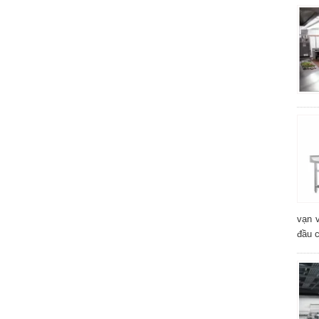
vạn 
đầu 