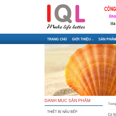
TRANG CHỦ
GIỚI THIỆU
SẢN PHẨ
DANH MỤC SẢN PHẨM
tran
THIẾT BỊ NẤU BẾP
Có 50