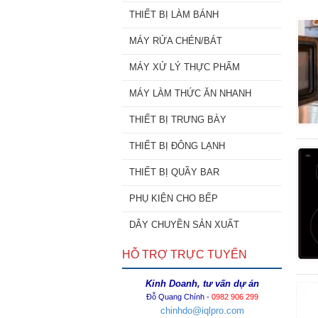
THIẾT BỊ LÀM BÁNH
MÁY RỬA CHÉN/BÁT
MÁY XỬ LÝ THỰC PHẨM
MÁY LÀM THỨC ĂN NHANH
THIẾT BỊ TRƯNG BÀY
THIẾT BỊ ĐÔNG LẠNH
THIẾT BỊ QUẦY BAR
PHỤ KIỆN CHO BẾP
DÂY CHUYỀN SẢN XUẤT
HỖ TRỢ TRỰC TUYẾN
Kinh Doanh, tư vấn dự án
Đỗ Quang Chính -
0982 906 299
chinhdo@iqlpro.com