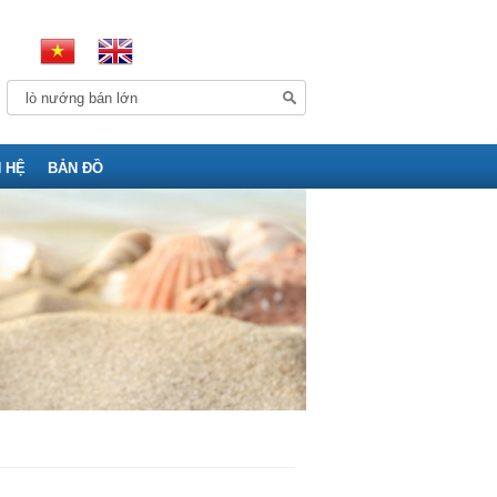
N HỆ
BẢN ĐỒ