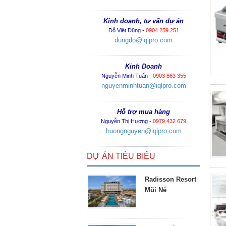
Kinh doanh, tư vấn dự án
Đỗ Việt Dũng -
0904 259 251
dungdo@iqlpro.com
Kinh Doanh
Nguyễn Minh Tuấn -
0903 863 355
nguyenminhtuan@iqlpro.com
Hỗ trợ mua hàng
Nguyễn Thị Hương -
0979 432 679
huongnguyen@iqlpro.com
DỰ ÁN TIÊU BIỂU
Radisson Resort
Mũi Né