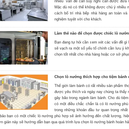
nhiều vấn đề cần suy nghĩ cần được đưa v
Mặc dù nó có thể không được chú ý nhiều 
cách bố trí nhà bếp nhà hàng an toàn và h
nghiệm tuyệt vời cho khách.
Làm thế nào để chọn được chiếc lò nướn
Bạn đang tự hỏi cần xem xét các vấn đề gì
sẽ vạch ra một số yếu tố chính cần lưu ý k
chọn tốt nhất cho nhà hàng hoặc cơ sở phụ
Chọn lò nướng thích hợp cho tiệm bánh 
Thế giới làm bánh có rất nhiều sản phẩm t
được yêu thích và ngày nay chúng ta thấ
gây bão trong ngành làm bánh. Cho dù tiệm
có một điều chắc chắn là có lò nướng phù
trong những khoản đầu tư quan trọng nhất
bảo bạn có một chiếc lò nướng phù hợp sẽ ảnh hưởng đến chất lượng, hi
n giản này sẽ hướng dẫn bạn qua quá trình lựa chọn lò nướng bánh hoàn hả