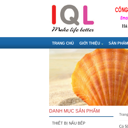
TRANG CHỦ
GIỚI THIỆU
SẢN PHẨ
DANH MỤC SẢN PHẨM
tran
THIẾT BỊ NẤU BẾP
Có 50