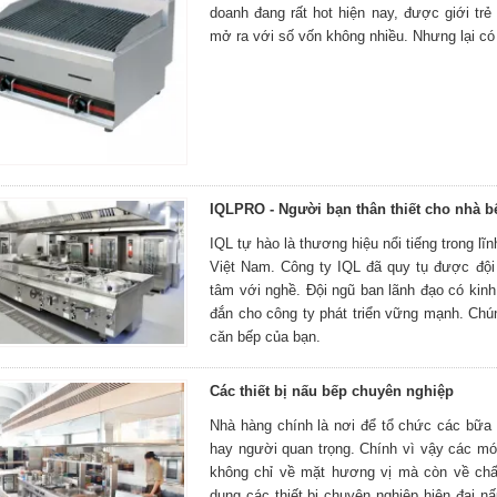
doanh đang rất hot hiện nay, được giới trẻ
mở ra với số vốn không nhiều. Nhưng lại có
IQLPRO - Người bạn thân thiết cho nhà b
IQL tự hào là thương hiệu nổi tiếng trong lĩ
Việt Nam. Công ty IQL đã quy tụ được đội n
tâm với nghề. Đội ngũ ban lãnh đạo có kin
đắn cho công ty phát triển vững mạnh. Chún
căn bếp của bạn.
Các thiết bị nấu bếp chuyên nghiệp
Nhà hàng chính là nơi để tổ chức các bữa t
hay người quan trọng. Chính vì vậy các m
không chỉ về mặt hương vị mà còn về chấ
dụng các thiết bị chuyên nghiệp hiện đại 