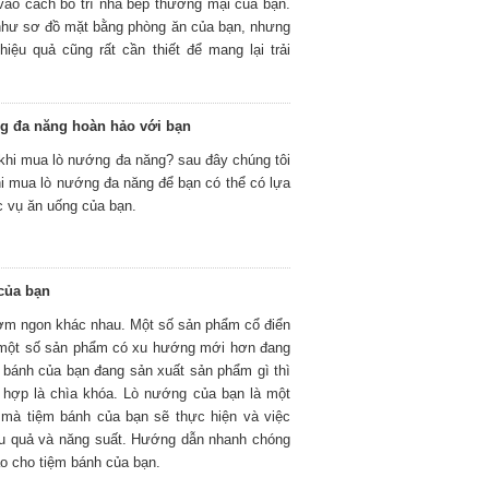
ào cách bố trí nhà bếp thương mại của bạn.
như sơ đồ mặt bằng phòng ăn của bạn, nhưng
iệu quả cũng rất cần thiết để mang lại trải
g đa năng hoàn hảo với bạn
 khi mua lò nướng đa năng? sau đây chúng tôi
hi mua lò nướng đa năng để bạn có thể có lựa
c vụ ăn uống của bạn.
của bạn
hơm ngon khác nhau. Một số sản phẩm cổ điển
y một số sản phẩm có xu hướng mới hơn đang
 bánh của bạn đang sản xuất sản phẩm gì thì
 hợp là chìa khóa. Lò nướng của bạn là một
 mà tiệm bánh của bạn sẽ thực hiện và việc
ệu quả và năng suất. Hướng dẫn nhanh chóng
o cho tiệm bánh của bạn.