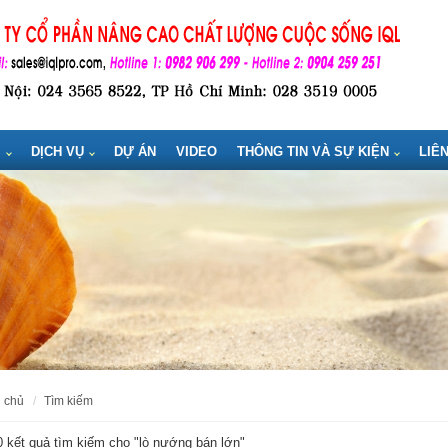
M
DỊCH VỤ
DỰ ÁN
VIDEO
THÔNG TIN VÀ SỰ KIỆN
LIÊ
g chủ
tìm kiếm
 kết quả tìm kiếm cho "
lò nướng bán lớn
"