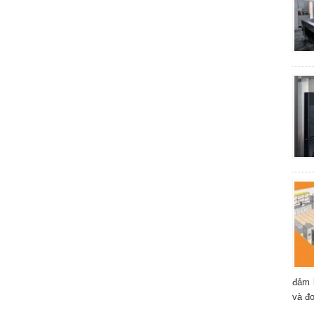
đảm 
và đơ