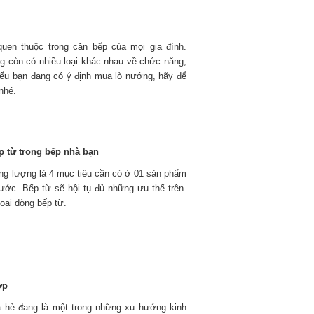
uen thuộc trong căn bếp của mọi gia đình.
g còn có nhiều loại khác nhau về chức năng,
Nếu bạn đang có ý định mua lò nướng, hãy để
nhé.
p từ trong bếp nhà bạn
năng lượng là 4 mục tiêu cần có ở 01 sản phẩm
 ước. Bếp từ sẽ hội tụ đủ những ưu thế trên.
loại dòng bếp từ.
ợp
ỉa hè đang là một trong những xu hướng kinh