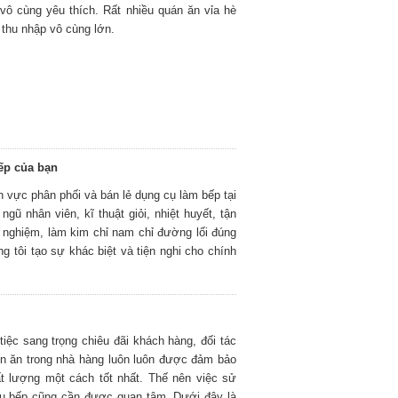
 vô cùng yêu thích. Rất nhiều quán ăn vỉa hè
 thu nhập vô cùng lớn.
ếp của bạn
nh vực phân phối và bán lẻ dụng cụ làm bếp tại
gũ nhân viên, kĩ thuật giỏi, nhiệt huyết, tận
h nghiệm, làm kim chỉ nam chỉ đường lối đúng
g tôi tạo sự khác biệt và tiện nghi cho chính
iệc sang trọng chiêu đãi khách hàng, đối tác
ón ăn trong nhà hàng luôn luôn được đảm bảo
t lượng một cách tốt nhất. Thế nên việc sử
nấu bếp cũng cần được quan tâm. Dưới đây là