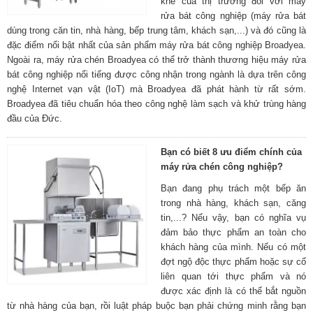
khe của thị trường đối với máy
rửa bát công nghiệp (máy rửa bát
dùng trong căn tin, nhà hàng, bếp trung tâm, khách sạn,...) và đó cũng là
đặc điểm nổi bật nhất của sản phẩm máy rửa bát công nghiệp Broadyea.
Ngoài ra, máy rửa chén Broadyea có thể trở thành thương hiệu máy rửa
bát công nghiệp nổi tiếng được công nhận trong ngành là dựa trên công
nghệ Internet vạn vật (IoT) mà Broadyea đã phát hành từ rất sớm.
Broadyea đã tiêu chuẩn hóa theo công nghệ làm sạch và khử trùng hàng
đầu của Đức.
Bạn có biết 8 ưu điểm chính của
máy rửa chén công nghiệp?
Bạn đang phụ trách một bếp ăn
trong nhà hàng, khách sạn, căng
tin,...? Nếu vậy, bạn có nghĩa vụ
đảm bảo thực phẩm an toàn cho
khách hàng của mình. Nếu có một
đợt ngộ độc thực phẩm hoặc sự cố
liên quan tới thực phẩm và nó
được xác định là có thể bắt nguồn
từ nhà hàng của bạn, rồi luật pháp buộc bạn phải chứng minh rằng bạn