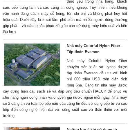
thiết yếu trong nhà hàng, khách
sạn, bếp trung tâm và các căng tin công nghiệp. Tuy nhiên, nếu không
vận hành đúng cách, máy dễ hỏng, tốn chi phí và không phát huy hết
hiệu quả. Dưới đây là 5 sai lầm phổ biến mà nhiều người dùng thường
gặp phải – và cách khắc phục để giúp bạn sử dụng máy hiệu quả và bền
lâu hơn.
Nhà máy Colorful Nylon Fiber -
Tập đoàn Everson
Nhà máy Colorful Nylon Fiber
chuyên sản xuất sợi lynon được
tập đoàn Everson đầu tư với kinh
phí 600 triệu USD trên diện tích
rộng 6ha. Căng tin nhà máy được
xây dựng hiện đại, sạch sẽ và đáp ứng tiêu chuẩn HACCP để phục vụ
cho hàng ngàn công nhân và chuyên gia nước ngoài mỗi ngày. Nhà máy
có 2 căng tin và toàn bộ bếp nấu của căng tin đều sử dụng bếp từ và các
bếp điện công nghệ hiện đại với công suất cao và thân thiện với môi
trường.
Những lưu ý khi sử dụng lò