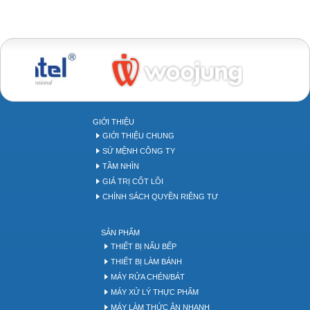
Bakery tool
GIỚI THIỆU
GIỚI THIỆU CHUNG
SỨ MỆNH CÔNG TY
TẦM NHÌN
GIÁ TRỊ CỐT LÕI
CHÍNH SÁCH QUYỀN RIÊNG TƯ
SẢN PHẨM
THIẾT BỊ NẤU BẾP
THIẾT BỊ LÀM BÁNH
MÁY RỬA CHÉN/BÁT
MÁY XỬ LÝ THỰC PHẨM
MÁY LÀM THỨC ĂN NHANH