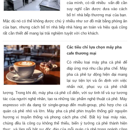
của mình, có rất nhiều vấn đề cần
suy nghĩ cần được đưa vào cách
bố trí nhà bếp thương mại của bạn.
Mặc dù nó có thể không được chú ý nhiều như sơ đồ mặt bằng phòng ăn
của bạn, nhưng cách bố trí nhà bếp nhà hàng an toàn và hiệu quả cũng
rất cần thiết để mang lại trải nghiệm tuyệt vời cho khách.
Các tiêu chí lựa chọn máy pha
cafe thương mại
Có nhiều loại máy pha cà phê để
đáp ứng mọi nhu cầu pha chế. Máy
pha cà phê tự động hiện đại mang
lại sự tiện lợi và ổn định với việc
nhấn nút, phục vụ cà phê chất
lượng. Trong khi đó, máy pha cà phê cổ điển, với sự tinh tế và sự tương
tác của người nghệ nhân, tạo ra những tác phẩm nghệ thuật cà phê. Máy
espresso với đa dạng từ single-group đến multi-group, phù hợp cho cả
quán cà phê nhỏ và lớn. Máy pha cà phê phin truyền thống giữ nguyên
hương vị truyền thống và phong cách pha chế. Bất kỳ loại máy nào,
chúng đều là công cụ không thể thiếu, biến ý tưởng cà phê thành hiện
thực, và làm nổi bật sự độc đáo của mỗi quán cà phê trong ngành công