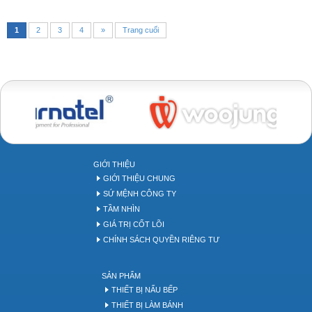
1
2
3
4
»
Trang cuối
Bakery tool
GIỚI THIỆU
GIỚI THIỆU CHUNG
SỨ MỆNH CÔNG TY
TẦM NHÌN
GIÁ TRỊ CỐT LÕI
CHÍNH SÁCH QUYỀN RIÊNG TƯ
SẢN PHẨM
THIẾT BỊ NẤU BẾP
THIẾT BỊ LÀM BÁNH