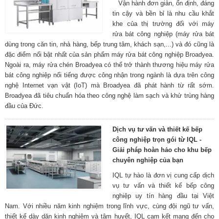
Vận hành đơn giản, ổn định, đáng
tin cậy và bền bỉ là nhu cầu khắt
khe của thị trường đối với máy
rửa bát công nghiệp (máy rửa bát
dùng trong căn tin, nhà hàng, bếp trung tâm, khách sạn,...) và đó cũng là
đặc điểm nổi bật nhất của sản phẩm máy rửa bát công nghiệp Broadyea.
Ngoài ra, máy rửa chén Broadyea có thể trở thành thương hiệu máy rửa
bát công nghiệp nổi tiếng được công nhận trong ngành là dựa trên công
nghệ Internet vạn vật (IoT) mà Broadyea đã phát hành từ rất sớm.
Broadyea đã tiêu chuẩn hóa theo công nghệ làm sạch và khử trùng hàng
đầu của Đức.
Dịch vụ tư vấn và thiết kế bếp
công nghiệp trọn gói từ IQL -
Giải pháp hoàn hảo cho khu bếp
chuyên nghiệp của bạn
IQL tự hào là đơn vị cung cấp dịch
vụ tư vấn và thiết kế bếp công
nghiệp uy tín hàng đầu tại Việt
Nam. Với nhiều năm kinh nghiệm trong lĩnh vực, cùng đội ngũ tư vấn,
thiết kế dày dặn kinh nghiệm và tâm huyết, IQL cam kết mang đến cho