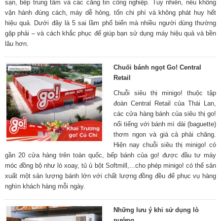
sạn, bếp trung tâm và các căng tin công nghiệp. Tuy nhiên, nếu không
vận hành đúng cách, máy dễ hỏng, tốn chi phí và không phát huy hết
hiệu quả. Dưới đây là 5 sai lầm phổ biến mà nhiều người dùng thường
gặp phải – và cách khắc phục để giúp bạn sử dụng máy hiệu quả và bền
lâu hơn.
Chuối bánh ngọt Go! Central
Retail
Chuỗi siêu thị minigo! thuộc tập
đoàn Central Retail của Thái Lan,
các cửa hàng bánh của siêu thị go!
nổi tiếng với bánh mì dài (baguette)
thơm ngon và giá cả phải chăng.
Hiện nay chuỗi siêu thị minigo! có
gần 20 cửa hàng trên toàn quốc, bếp bánh của go! được đầu tư máy
móc đồng bộ như lò xoay, tủ ủ bột Softmill,...cho phép minigo! có thể sản
xuất một sản lượng bánh lớn với chất lượng đồng đều để phục vụ hàng
nghìn khách hàng mỗi ngày.
Những lưu ý khi sử dụng lò
nướng