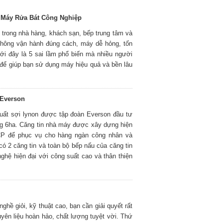
 Máy Rửa Bát Công Nghiệp
ếu trong nhà hàng, khách sạn, bếp trung tâm và
 không vận hành đúng cách, máy dễ hỏng, tốn
ưới đây là 5 sai lầm phổ biến mà nhiều người
để giúp bạn sử dụng máy hiệu quả và bền lâu
 Everson
xuất sợi lynon được tập đoàn Everson đầu tư
rộng 6ha. Căng tin nhà máy được xây dựng hiện
CP để phục vụ cho hàng ngàn công nhân và
ó 2 căng tin và toàn bộ bếp nấu của căng tin
ghệ hiện đại với công suất cao và thân thiện
ghề giỏi, kỹ thuật cao, bạn cần giải quyết rất
uyên liệu hoàn hảo, chất lượng tuyệt vời. Thứ