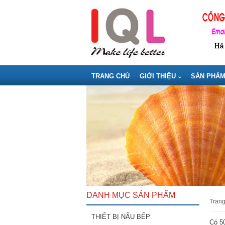
TRANG CHỦ
GIỚI THIỆU
SẢN PHẨ
DANH MỤC SẢN PHẨM
tran
THIẾT BỊ NẤU BẾP
Có 50