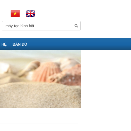
N HỆ
BẢN ĐỒ