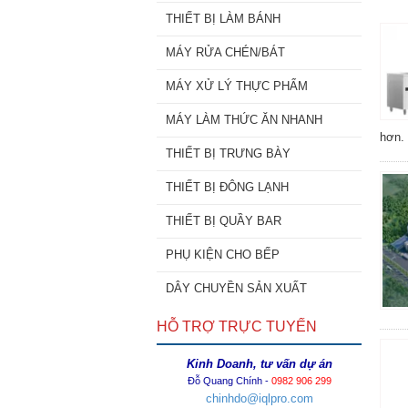
THIẾT BỊ LÀM BÁNH
MÁY RỬA CHÉN/BÁT
MÁY XỬ LÝ THỰC PHẨM
MÁY LÀM THỨC ĂN NHANH
hơn.
THIẾT BỊ TRƯNG BÀY
THIẾT BỊ ĐÔNG LẠNH
THIẾT BỊ QUẦY BAR
PHỤ KIỆN CHO BẾP
DÂY CHUYỀN SẢN XUẤT
HỖ TRỢ TRỰC TUYẾN
Kinh Doanh, tư vấn dự án
Đỗ Quang Chính -
0982 906 299
chinhdo@iqlpro.com