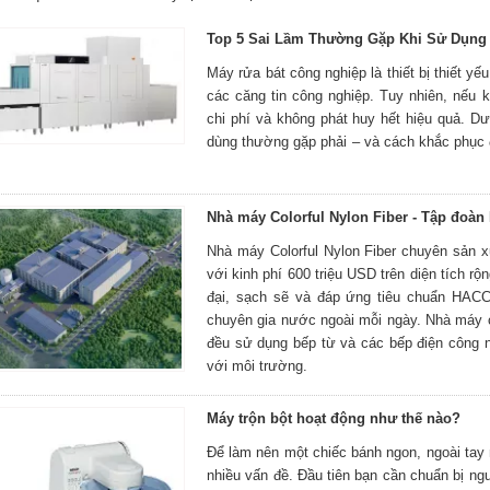
Top 5 Sai Lầm Thường Gặp Khi Sử Dụng
Máy rửa bát công nghiệp là thiết bị thiết y
các căng tin công nghiệp. Tuy nhiên, nếu
chi phí và không phát huy hết hiệu quả. D
dùng thường gặp phải – và cách khắc phục 
Nhà máy Colorful Nylon Fiber - Tập đoàn
Nhà máy Colorful Nylon Fiber chuyên sản 
với kinh phí 600 triệu USD trên diện tích 
đại, sạch sẽ và đáp ứng tiêu chuẩn HAC
chuyên gia nước ngoài mỗi ngày. Nhà máy c
đều sử dụng bếp từ và các bếp điện công n
với môi trường.
Máy trộn bột hoạt động như thế nào?
Để làm nên một chiếc bánh ngon, ngoài tay n
nhiều vấn đề. Đầu tiên bạn cần chuẩn bị ng