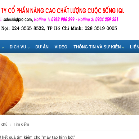
M
DỊCH VỤ
DỰ ÁN
VIDEO
THÔNG TIN VÀ SỰ KIỆN
LIÊ
g chủ
tìm kiếm
 kết quả tìm kiếm cho "
máy tạo hình bột
"