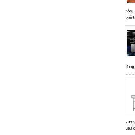
nào, 
phê t
đáng 
vạn 
đầu 