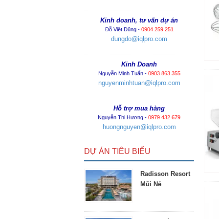
Kinh doanh, tư vấn dự án
Đỗ Việt Dũng -
0904 259 251
dungdo@iqlpro.com
Kinh Doanh
Nguyễn Minh Tuấn -
0903 863 355
nguyenminhtuan@iqlpro.com
Hỗ trợ mua hàng
Nguyễn Thị Hương -
0979 432 679
huongnguyen@iqlpro.com
DỰ ÁN TIÊU BIỂU
Radisson Resort
Mũi Né