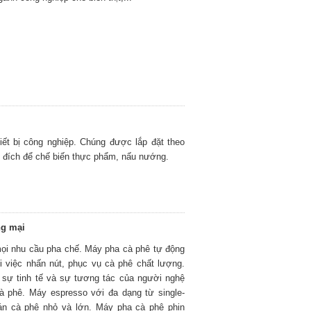
iết bị công nghiệp. Chúng được lắp đặt theo
 đích để chế biến thực phẩm, nấu nướng.
ng mại
mọi nhu cầu pha chế. Máy pha cà phê tự động
ới việc nhấn nút, phục vụ cà phê chất lượng.
i sự tinh tế và sự tương tác của người nghệ
à phê. Máy espresso với đa dạng từ single-
uán cà phê nhỏ và lớn. Máy pha cà phê phin