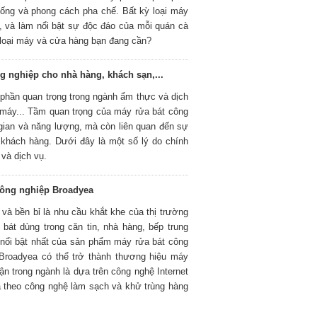
hống và phong cách pha chế. Bất kỳ loại máy
c, và làm nổi bật sự độc đáo của mỗi quán cà
 loại máy và cửa hàng bạn đang cần?
g nghiệp cho nhà hàng, khách sạn,...
 phần quan trọng trong ngành ẩm thực và dịch
 máy... Tầm quan trọng của máy rửa bát công
 gian và năng lượng, mà còn liên quan đến sự
 khách hàng. Dưới đây là một số lý do chính
và dịch vụ.
công nghiệp Broadyea
và bền bỉ là nhu cầu khắt khe của thị trường
bát dùng trong căn tin, nhà hàng, bếp trung
m nổi bật nhất của sản phẩm máy rửa bát công
 Broadyea có thể trở thành thương hiệu máy
ận trong ngành là dựa trên công nghệ Internet
a theo công nghệ làm sạch và khử trùng hàng