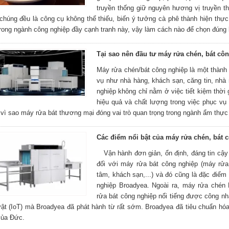
truyền thống giữ nguyên hương vị truyền t
chúng đều là công cụ không thể thiếu, biến ý tưởng cà phê thành hiện thự
rong ngành công nghiệp đầy cạnh tranh này, vậy làm cách nào để chọn đúng
Tại sao nên đầu tư máy rửa chén, bát côn
Máy rửa chén/bát công nghiệp là một thành
vụ như nhà hàng, khách sạn, căng tin, nhà
nghiệp không chỉ nằm ở việc tiết kiệm thời
hiệu quả và chất lượng trong việc phục vụ
vì sao máy rửa bát thương mại đóng vai trò quan trọng trong ngành ẩm thực 
Các điểm nổi bật của máy rửa chén, bát 
Vận hành đơn giản, ổn định, đáng tin cậy 
đối với máy rửa bát công nghiệp (máy rửa 
tâm, khách sạn,...) và đó cũng là đặc điể
nghiệp Broadyea. Ngoài ra, máy rửa chén
rửa bát công nghiệp nổi tiếng được công nh
vật (IoT) mà Broadyea đã phát hành từ rất sớm. Broadyea đã tiêu chuẩn hó
của Đức.