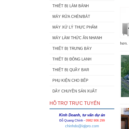
THIẾT BỊ LÀM BÁNH
MÁY RỬA CHÉN/BÁT
MÁY XỬ LÝ THỰC PHẨM
MÁY LÀM THỨC ĂN NHANH
hơn.
THIẾT BỊ TRƯNG BÀY
THIẾT BỊ ĐÔNG LẠNH
THIẾT BỊ QUẦY BAR
PHỤ KIỆN CHO BẾP
DÂY CHUYỀN SẢN XUẤT
HỖ TRỢ TRỰC TUYẾN
Kinh Doanh, tư vấn dự án
Đỗ Quang Chính -
0982 906 299
chinhdo@iqlpro.com