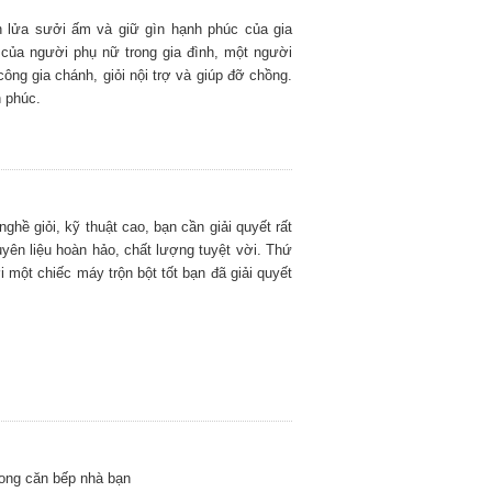
n lửa sưởi ấm và giữ gìn hạnh phúc của gia
g của người phụ nữ trong gia đình, một người
công gia chánh, giỏi nội trợ và giúp đỡ chồng.
 phúc.
ghề giỏi, kỹ thuật cao, bạn cần giải quyết rất
uyên liệu hoàn hảo, chất lượng tuyệt vời. Thứ
i một chiếc máy trộn bột tốt bạn đã giải quyết
trong căn bếp nhà bạn