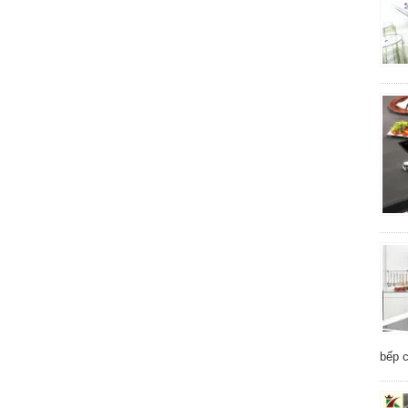
bếp c