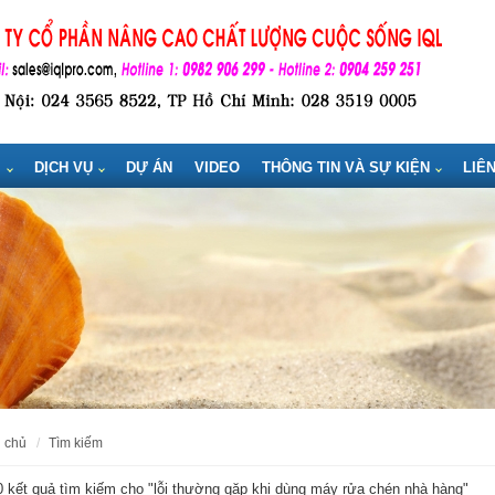
M
DỊCH VỤ
DỰ ÁN
VIDEO
THÔNG TIN VÀ SỰ KIỆN
LIÊ
g chủ
tìm kiếm
 kết quả tìm kiếm cho "
lỗi thường gặp khi dùng máy rửa chén nhà hàng
"