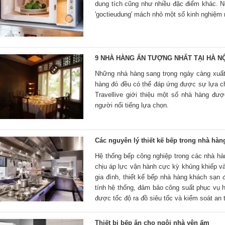
dung tích cũng như nhiều đặc điểm khác. 
'goctieudung' mách nhỏ một số kinh nghiệm 
9 NHÀ HÀNG ẤN TƯỢNG NHẤT TẠI HÀ NỘ
Những nhà hàng sang trọng ngày càng xuất
hàng đó đều có thể đáp ứng được sự lựa c
Travellive giới thiệu một số nhà hàng đư
người nổi tiếng lựa chọn.
Các nguyên lý thiết kế bếp trong nhà hà
Hệ thống bếp công nghiệp trong các nhà hà
chịu áp lực vận hành cực kỳ khủng khiếp v
gia đình, thiết kế bếp nhà hàng khách sạn
tính hệ thống, đảm bảo công suất phục vụ 
được tốc độ ra đồ siêu tốc và kiểm soát an t
Thiết bị bếp ăn cho ngôi nhà yên ấm