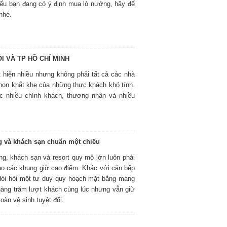
Nếu bạn đang có ý định mua lò nướng, hãy để
nhé.
I VÀ TP HỒ CHÍ MINH
 hiện nhiều nhưng không phải tất cả các nhà
họn khắt khe của những thực khách khó tính.
ợc nhiều chính khách, thương nhân và nhiều
ng và khách sạn chuẩn một chiều
ng, khách sạn và resort quy mô lớn luôn phải
ào các khung giờ cao điểm. Khác với căn bếp
 đòi hỏi một tư duy quy hoạch mặt bằng mang
hàng trăm lượt khách cùng lúc nhưng vẫn giữ
oàn vệ sinh tuyệt đối.