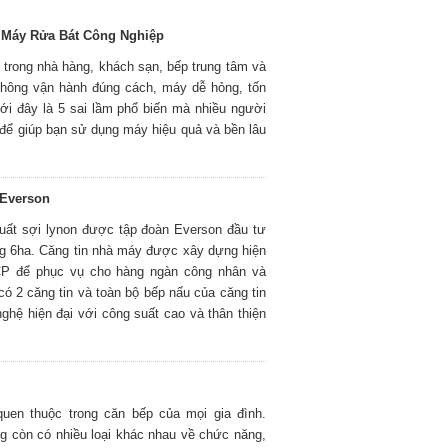
 Máy Rửa Bát Công Nghiệp
ếu trong nhà hàng, khách sạn, bếp trung tâm và
 không vận hành đúng cách, máy dễ hỏng, tốn
ưới đây là 5 sai lầm phổ biến mà nhiều người
để giúp bạn sử dụng máy hiệu quả và bền lâu
 Everson
xuất sợi lynon được tập đoàn Everson đầu tư
rộng 6ha. Căng tin nhà máy được xây dựng hiện
CP để phục vụ cho hàng ngàn công nhân và
ó 2 căng tin và toàn bộ bếp nấu của căng tin
ghệ hiện đại với công suất cao và thân thiện
uen thuộc trong căn bếp của mọi gia đình.
g còn có nhiều loại khác nhau về chức năng,