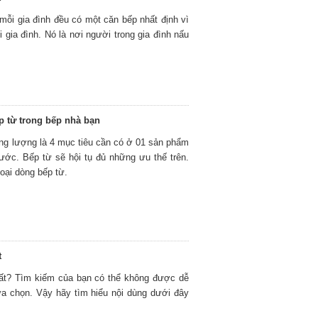
ỗi gia đình đều có một căn bếp nhất định vì
gia đình. Nó là nơi người trong gia đình nấu
p từ trong bếp nhà bạn
năng lượng là 4 mục tiêu cần có ở 01 sản phẩm
 ước. Bếp từ sẽ hội tụ đủ những ưu thế trên.
loại dòng bếp từ.
t
hất? Tìm kiếm của bạn có thể không được dễ
ựa chọn. Vậy hãy tìm hiểu nội dùng dưới đây