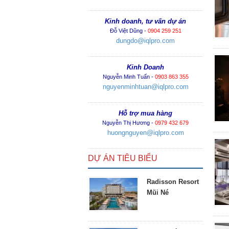
Kinh doanh, tư vấn dự án
Đỗ Việt Dũng -
0904 259 251
dungdo@iqlpro.com
Kinh Doanh
Nguyễn Minh Tuấn -
0903 863 355
nguyenminhtuan@iqlpro.com
Hỗ trợ mua hàng
Nguyễn Thị Hương -
0979 432 679
huongnguyen@iqlpro.com
DỰ ÁN TIÊU BIỂU
Radisson Resort
Mũi Né