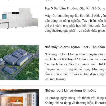
Top 5 Sai Lầm Thường Gặp Khi Sử Dụng
Máy rửa bát công nghiệp là thiết bị thiết y
các căng tin công nghiệp. Tuy nhiên, nếu
chi phí và không phát huy hết hiệu quả. D
dùng thường gặp phải – và cách khắc phục 
Nhà máy Colorful Nylon Fiber - Tập đoàn
Nhà máy Colorful Nylon Fiber chuyên sản 
với kinh phí 600 triệu USD trên diện tích 
đại, sạch sẽ và đáp ứng tiêu chuẩn HAC
chuyên gia nước ngoài mỗi ngày. Nhà máy c
đều sử dụng bếp từ và các bếp điện công n
với môi trường.
Những lưu ý khi sử dụng lò nướng
Lò nướng ngày càng trở thành vật dụng q
Không chỉ đa dạng về thương hiệu, lò nướn