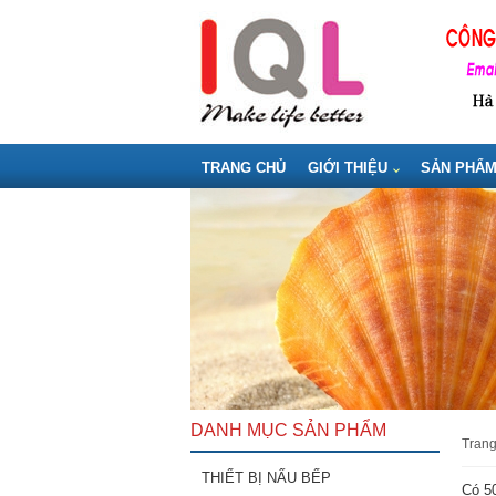
TRANG CHỦ
GIỚI THIỆU
SẢN PHẨ
DANH MỤC SẢN PHẨM
tran
THIẾT BỊ NẤU BẾP
Có 50