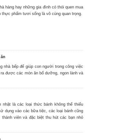
 nhà hàng hay những gia đình có thói quen mua
ản thực phẩm tươi sống là vô cùng quan trọng.
 ăn
ng nhà bếp để giúp con người trong công việc
àm ra được các món ăn bổ dưỡng, ngon lành và
h nhật là các loại thức bánh không thể thiếu
sử dụng vào các bữa tiệc, các loại bánh cũng
 thành viên và đặc biệt thu hút các bạn nhỏ
h