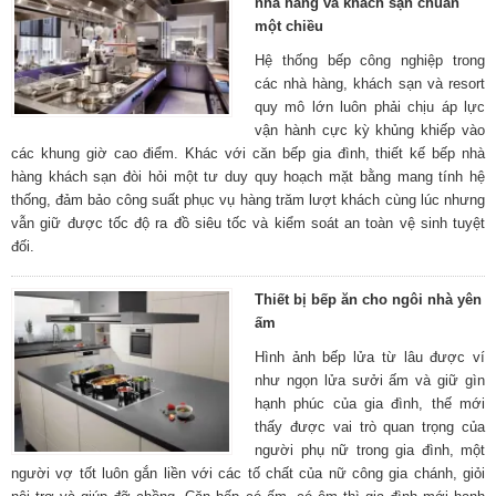
nhà hàng và khách sạn chuẩn
một chiều
Hệ thống bếp công nghiệp trong
các nhà hàng, khách sạn và resort
quy mô lớn luôn phải chịu áp lực
vận hành cực kỳ khủng khiếp vào
các khung giờ cao điểm. Khác với căn bếp gia đình, thiết kế bếp nhà
hàng khách sạn đòi hỏi một tư duy quy hoạch mặt bằng mang tính hệ
thống, đảm bảo công suất phục vụ hàng trăm lượt khách cùng lúc nhưng
vẫn giữ được tốc độ ra đồ siêu tốc và kiểm soát an toàn vệ sinh tuyệt
đối.
Thiết bị bếp ăn cho ngôi nhà yên
ấm
Hình ảnh bếp lửa từ lâu được ví
như ngọn lửa sưởi ấm và giữ gìn
hạnh phúc của gia đình, thế mới
thấy được vai trò quan trọng của
người phụ nữ trong gia đình, một
người vợ tốt luôn gắn liền với các tố chất của nữ công gia chánh, giỏi