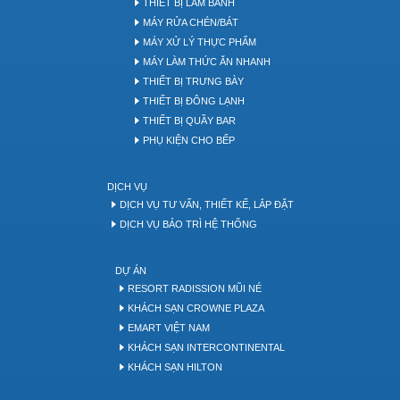
THIẾT BỊ LÀM BÁNH
MÁY RỬA CHÉN/BÁT
MÁY XỬ LÝ THỰC PHẨM
MÁY LÀM THỨC ĂN NHANH
THIẾT BỊ TRƯNG BÀY
THIẾT BỊ ĐÔNG LẠNH
THIẾT BỊ QUẦY BAR
PHỤ KIỆN CHO BẾP
DỊCH VỤ
DỊCH VỤ TƯ VẤN, THIẾT KẾ, LẮP ĐẶT
DỊCH VỤ BẢO TRÌ HỆ THỐNG
DỰ ÁN
RESORT RADISSION MŨI NÉ
KHÁCH SẠN CROWNE PLAZA
EMART VIỆT NAM
KHÁCH SẠN INTERCONTINENTAL
KHÁCH SẠN HILTON