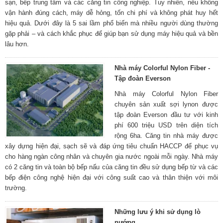
sạn, bếp trung tâm và các căng tin công nghiệp. Tuy nhiên, nếu không
vận hành đúng cách, máy dễ hỏng, tốn chi phí và không phát huy hết
hiệu quả. Dưới đây là 5 sai lầm phổ biến mà nhiều người dùng thường
gặp phải – và cách khắc phục để giúp bạn sử dụng máy hiệu quả và bền
lâu hơn.
Nhà máy Colorful Nylon Fiber -
Tập đoàn Everson
Nhà máy Colorful Nylon Fiber
chuyên sản xuất sợi lynon được
tập đoàn Everson đầu tư với kinh
phí 600 triệu USD trên diện tích
rộng 6ha. Căng tin nhà máy được
xây dựng hiện đại, sạch sẽ và đáp ứng tiêu chuẩn HACCP để phục vụ
cho hàng ngàn công nhân và chuyên gia nước ngoài mỗi ngày. Nhà máy
có 2 căng tin và toàn bộ bếp nấu của căng tin đều sử dụng bếp từ và các
bếp điện công nghệ hiện đại với công suất cao và thân thiện với môi
trường.
Những lưu ý khi sử dụng lò
nướng