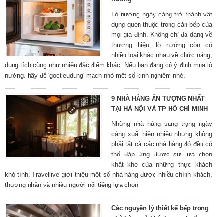
Lò nướng ngày càng trở thành vật
dụng quen thuộc trong căn bếp của
mọi gia đình. Không chỉ đa dạng về
thương hiệu, lò nướng còn có
nhiều loại khác nhau về chức năng,
dung tích cũng như nhiều đặc điểm khác. Nếu bạn đang có ý định mua lò
nướng, hãy để 'goctieudung' mách nhỏ một số kinh nghiệm nhé.
9 NHÀ HÀNG ẤN TƯỢNG NHẤT
TẠI HÀ NỘI VÀ TP HỒ CHÍ MINH
Những nhà hàng sang trọng ngày
càng xuất hiện nhiều nhưng không
phải tất cả các nhà hàng đó đều có
thể đáp ứng được sự lựa chọn
khắt khe của những thực khách
khó tính. Travellive giới thiệu một số nhà hàng được nhiều chính khách,
thương nhân và nhiều người nổi tiếng lựa chọn.
Các nguyên lý thiết kế bếp trong