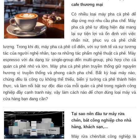
cafe thương mại
Có nhiều loại máy pha cà phê để
đáp ứng mọi nhu cầu pha chế. Máy
pha cà phê tự động hiện đại mang
lại sự tiện lợi và ổn định với việc
nhấn nút, phục vụ cà phê chất
lượng. Trong khi đó, máy pha cà phê cổ điển, với sự tinh tế và sự tương
tác của người nghệ nhân, tạo ra những tác phẩm nghệ thuật cà phê. Máy
espresso với đa dạng từ single-group đến multi-group, phù hợp cho cả
quán cà phê nhỏ và lớn. Máy pha cà phê phin truyền thống giữ nguyên
hương vị truyền thống và phong cách pha chế. Bất kỳ loại máy nào,
chúng đều là công cụ không thể thiếu, biến ý tưởng cà phê thành hiện
thực, và làm nổi bật sự độc đáo của mỗi quán cà phê trong ngành công
nghiệp đầy cạnh tranh này, vậy làm cách nào để chọn đúng loại máy và
cửa hàng bạn đang cần?
Tại sao nên đầu tư máy rửa
chén, bát công nghiệp cho nhà
hàng, khách sạn,...
Máy rửa chén/bát công nghiệp là