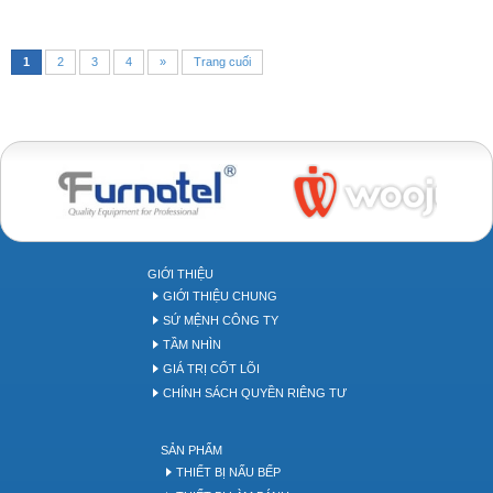
1
2
3
4
»
Trang cuối
Bakery tool
GIỚI THIỆU
GIỚI THIỆU CHUNG
SỨ MỆNH CÔNG TY
TẦM NHÌN
GIÁ TRỊ CỐT LÕI
CHÍNH SÁCH QUYỀN RIÊNG TƯ
SẢN PHẨM
THIẾT BỊ NẤU BẾP