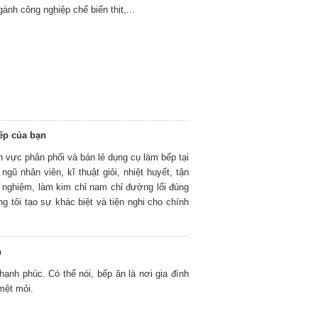
ành công nghiệp chế biến thịt,...
ếp của bạn
nh vực phân phối và bán lẻ dụng cụ làm bếp tại
gũ nhân viên, kĩ thuật giỏi, nhiệt huyết, tận
h nghiệm, làm kim chỉ nam chỉ đường lối đúng
g tôi tạo sự khác biệt và tiện nghi cho chính
h
hạnh phúc. Có thể nói, bếp ăn là nơi gia đình
mệt mỏi.