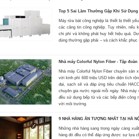
Top 5 Sai Lầm Thường Gặp Khi Sử Dụng
Máy rửa bát công nghiệp là thiết bị thiết y
các căng tin công nghiệp. Tuy nhiên, nếu
chi phí và không phát huy hết hiệu quả. D
dùng thường gặp phải – và cách khắc phục 
Nhà máy Colorful Nylon Fiber - Tập đoàn
Nhà máy Colorful Nylon Fiber chuyên sản 
với kinh phí 600 triệu USD trên diện tích 
đại, sạch sẽ và đáp ứng tiêu chuẩn HAC
chuyên gia nước ngoài mỗi ngày. Nhà máy c
đều sử dụng bếp từ và các bếp điện công n
với môi trường.
9 NHÀ HÀNG ẤN TƯỢNG NHẤT TẠI HÀ NỘ
Những nhà hàng sang trọng ngày càng xuất
hàng đó đều có thể đáp ứng được sự lựa c