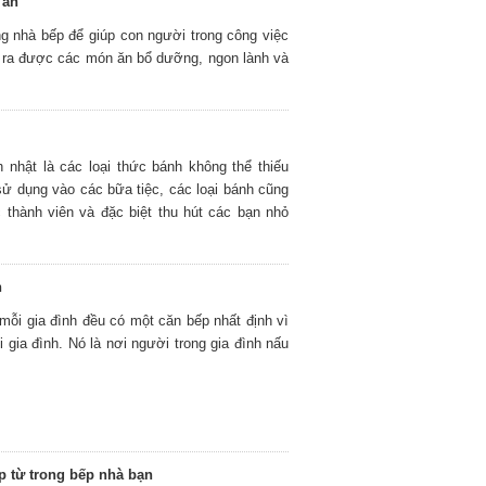
 ăn
ng nhà bếp để giúp con người trong công việc
àm ra được các món ăn bổ dưỡng, ngon lành và
h nhật là các loại thức bánh không thể thiếu
sử dụng vào các bữa tiệc, các loại bánh cũng
 thành viên và đặc biệt thu hút các bạn nhỏ
h
ỗi gia đình đều có một căn bếp nhất định vì
gia đình. Nó là nơi người trong gia đình nấu
p từ trong bếp nhà bạn