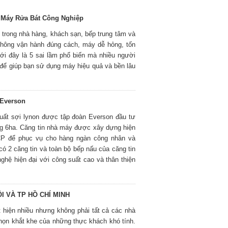
 Máy Rửa Bát Công Nghiệp
ếu trong nhà hàng, khách sạn, bếp trung tâm và
 không vận hành đúng cách, máy dễ hỏng, tốn
ưới đây là 5 sai lầm phổ biến mà nhiều người
để giúp bạn sử dụng máy hiệu quả và bền lâu
 Everson
xuất sợi lynon được tập đoàn Everson đầu tư
rộng 6ha. Căng tin nhà máy được xây dựng hiện
CP để phục vụ cho hàng ngàn công nhân và
ó 2 căng tin và toàn bộ bếp nấu của căng tin
ghệ hiện đại với công suất cao và thân thiện
I VÀ TP HỒ CHÍ MINH
 hiện nhiều nhưng không phải tất cả các nhà
họn khắt khe của những thực khách khó tính.