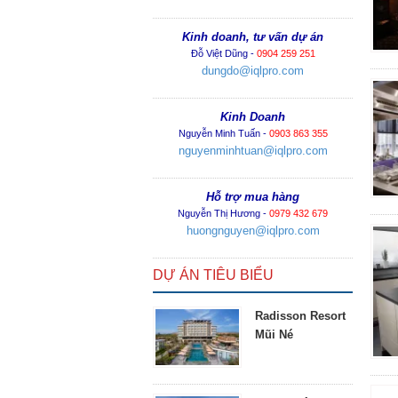
Kinh doanh, tư vấn dự án
Đỗ Việt Dũng -
0904 259 251
dungdo@iqlpro.com
Kinh Doanh
Nguyễn Minh Tuấn -
0903 863 355
nguyenminhtuan@iqlpro.com
Hỗ trợ mua hàng
Nguyễn Thị Hương -
0979 432 679
huongnguyen@iqlpro.com
DỰ ÁN TIÊU BIỂU
Radisson Resort
Mũi Né