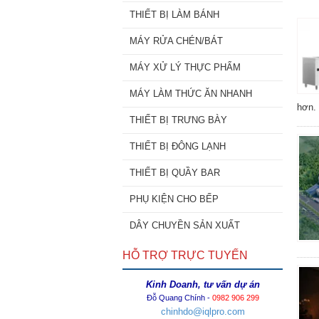
THIẾT BỊ LÀM BÁNH
MÁY RỬA CHÉN/BÁT
MÁY XỬ LÝ THỰC PHẨM
MÁY LÀM THỨC ĂN NHANH
hơn.
THIẾT BỊ TRƯNG BÀY
THIẾT BỊ ĐÔNG LẠNH
THIẾT BỊ QUẦY BAR
PHỤ KIỆN CHO BẾP
DÂY CHUYỀN SẢN XUẤT
HỖ TRỢ TRỰC TUYẾN
Kinh Doanh, tư vấn dự án
Đỗ Quang Chính -
0982 906 299
chinhdo@iqlpro.com