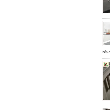
bếp c