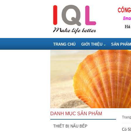
TRANG CHỦ
GIỚI THIỆU
SẢN PHẨ
DANH MỤC SẢN PHẨM
tran
THIẾT BỊ NẤU BẾP
Có 50