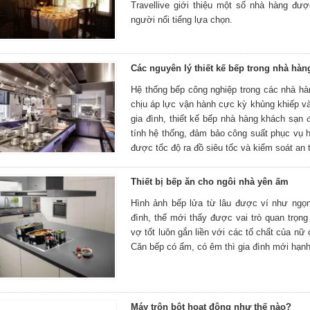
Travellive giới thiệu một số nhà hàng đư
người nổi tiếng lựa chọn.
Các nguyên lý thiết kế bếp trong nhà hà
Hệ thống bếp công nghiệp trong các nhà hà
chịu áp lực vận hành cực kỳ khủng khiếp v
gia đình, thiết kế bếp nhà hàng khách sạn
tính hệ thống, đảm bảo công suất phục vụ 
được tốc độ ra đồ siêu tốc và kiểm soát an t
Thiết bị bếp ăn cho ngôi nhà yên ấm
Hình ảnh bếp lửa từ lâu được ví như ngọ
đình, thế mới thấy được vai trò quan trọn
vợ tốt luôn gắn liền với các tố chất của nữ 
Căn bếp có ấm, có êm thì gia đình mới hạnh
Máy trộn bột hoạt động như thế nào?