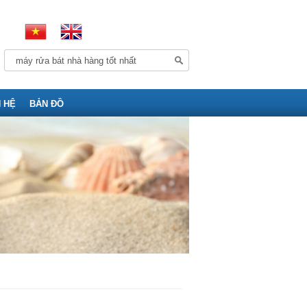
N HỆ
BẢN ĐỒ