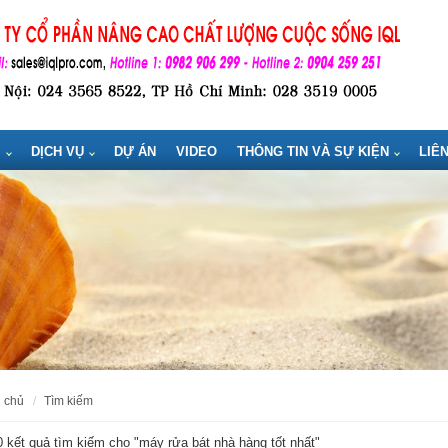
M
DỊCH VỤ
DỰ ÁN
VIDEO
THÔNG TIN VÀ SỰ KIỆN
LIÊ
g chủ
tìm kiếm
 kết quả tìm kiếm cho "
máy rửa bát nhà hàng tốt nhất
"